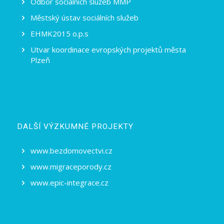
Odbor sociálních služeb MMP
Městský ústav sociálních služeb
EHMK2015 o.p.s
Utvar koordinace evropských projektů města
Plzeň
DALŠÍ VÝZKUMNÉ PROJEKTY
www.bezdomovectvi.cz
www.migraceporody.cz
www.epic-integrace.cz