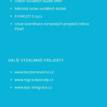
Odbor sociálních služeb MMP
Městský ústav sociálních služeb
EHMK2015 o.p.s
Utvar koordinace evropských projektů města
Plzeň
DALŠÍ VÝZKUMNÉ PROJEKTY
www.bezdomovectvi.cz
www.migraceporody.cz
www.epic-integrace.cz