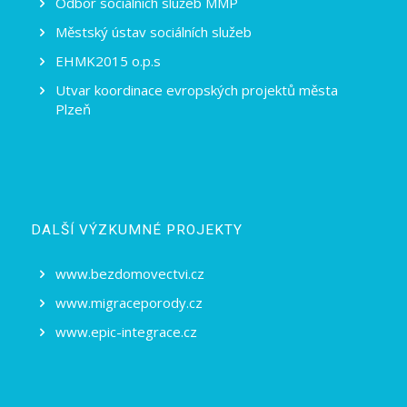
Odbor sociálních služeb MMP
Městský ústav sociálních služeb
EHMK2015 o.p.s
Utvar koordinace evropských projektů města
Plzeň
DALŠÍ VÝZKUMNÉ PROJEKTY
www.bezdomovectvi.cz
www.migraceporody.cz
www.epic-integrace.cz