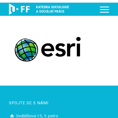
SPOJTE SE S NÁMI
Sedláčkova 15, 5. patro