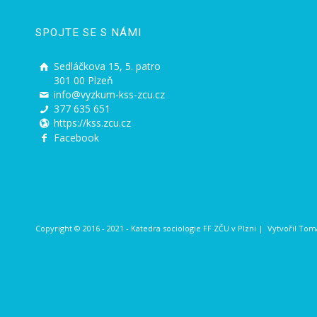
SPOJTE SE S NÁMI
Sedláčkova 15, 5. patro
301 00 Plzeň
info@vyzkum-kss-zcu.cz
377 635 651
https://kss.zcu.cz
Facebook
Copyright © 2016 - 2021 - Katedra sociologie FF ZČU v Plzni | Vytvořil
Tomá