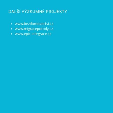
DALŠÍ VÝZKUMNÉ PROJEKTY
www.bezdomovectvi.cz
www.migraceporody.cz
www.epic-integrace.cz