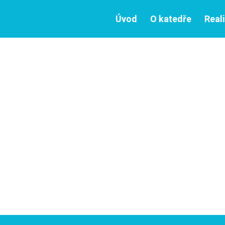
Úvod
O katedře
Real