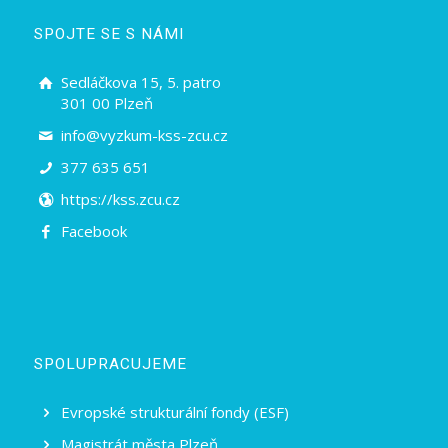
SPOJTE SE S NÁMI
Sedláčkova 15, 5. patro
301 00 Plzeň
info@vyzkum-kss-zcu.cz
377 635 651
https://kss.zcu.cz
Facebook
SPOLUPRACUJEME
Evropské strukturální fondy (ESF)
Magistrát města Plzeň