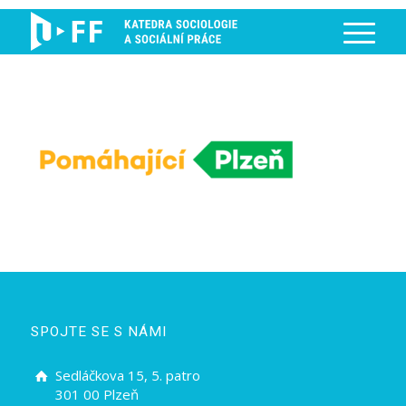
SPOJTE SE S NÁMI
Sedláčkova 15, 5. patro
301 00 Plzeň