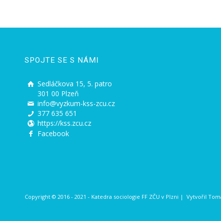
SPOJTE SE S NÁMI
Sedláčkova 15, 5. patro
301 00 Plzeň
info@vyzkum-kss-zcu.cz
377 635 651
https://kss.zcu.cz
Facebook
Copyright © 2016 - 2021 - Katedra sociologie FF ZČU v Plzni | Vytvořil
Tomá