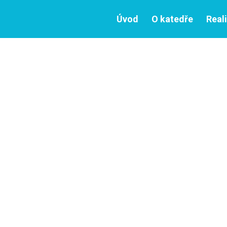
Úvod
O katedře
Real