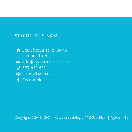
SPOJTE SE S NÁMI
Sedláčkova 15, 5. patro
301 00 Plzeň
info@vyzkum-kss-zcu.cz
377 635 651
https://kss.zcu.cz
Facebook
Copyright © 2016 - 2021 - Katedra sociologie FF ZČU v Plzni | Vytvořil
Tomá