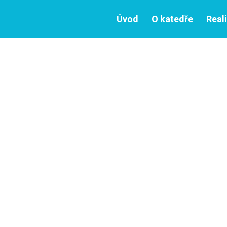
Úvod
O katedře
Real