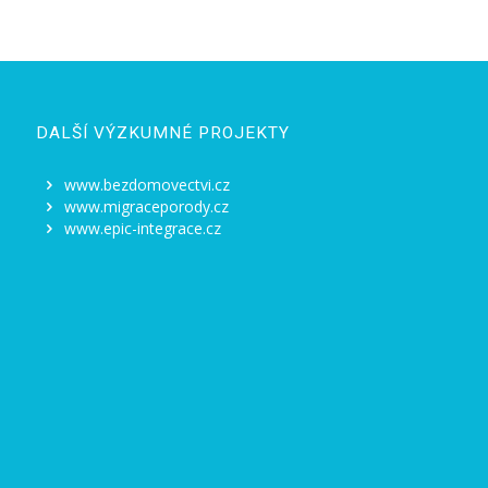
DALŠÍ VÝZKUMNÉ PROJEKTY
www.bezdomovectvi.cz
www.migraceporody.cz
www.epic-integrace.cz