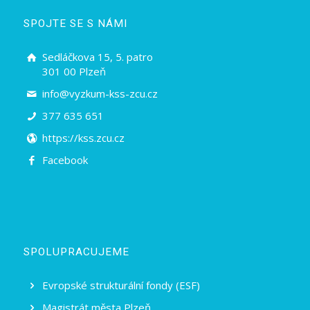
SPOJTE SE S NÁMI
Sedláčkova 15, 5. patro
301 00 Plzeň
info@vyzkum-kss-zcu.cz
377 635 651
https://kss.zcu.cz
Facebook
SPOLUPRACUJEME
Evropské strukturální fondy (ESF)
Magistrát města Plzeň