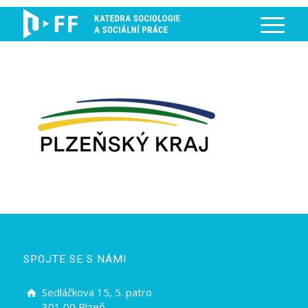
SPOJTE SE S NÁMI
Sedláčkova 15, 5. patro
301 00 Plzeň