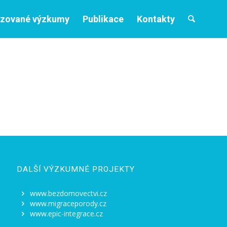
izované výzkumy
Publikace
Kontakty
DALŠÍ VÝZKUMNÉ PROJEKTY
www.bezdomovectvi.cz
www.migraceporody.cz
www.epic-integrace.cz