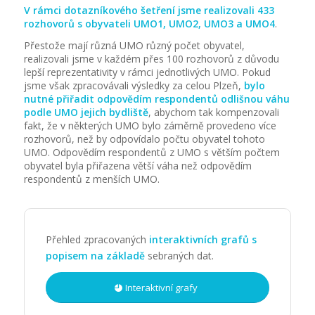
V rámci dotazníkového šetření jsme realizovali 433
rozhovorů s obyvateli UMO1, UMO2, UMO3 a UMO4
.
Přestože mají různá UMO různý počet obyvatel,
realizovali jsme v každém přes 100 rozhovorů z důvodu
lepší reprezentativity v rámci jednotlivých UMO. Pokud
jsme však zpracovávali výsledky za celou Plzeň,
bylo
nutné přiřadit odpovědím respondentů odlišnou váhu
podle UMO jejich bydliště
, abychom tak kompenzovali
fakt, že v některých UMO bylo záměrně provedeno více
rozhovorů, než by odpovídalo počtu obyvatel tohoto
UMO. Odpovědím respondentů z UMO s větším počtem
obyvatel byla přiřazena větší váha než odpovědím
respondentů z menších UMO.
Přehled zpracovaných
interaktivních grafů s
popisem na základě
sebraných dat.
Interaktivní grafy