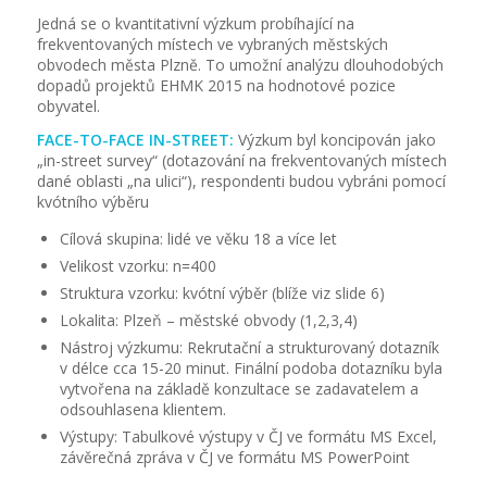
Jedná se o kvantitativní výzkum probíhající na
frekventovaných místech ve vybraných městských
obvodech města Plzně. To umožní analýzu dlouhodobých
dopadů projektů EHMK 2015 na hodnotové pozice
obyvatel.
FACE-TO-FACE IN-STREET:
Výzkum byl koncipován jako
„in-street survey“ (dotazování na frekventovaných místech
dané oblasti „na ulici“), respondenti budou vybráni pomocí
kvótního výběru
Cílová skupina: lidé ve věku 18 a více let
Velikost vzorku: n=400
Struktura vzorku: kvótní výběr (blíže viz slide 6)
Lokalita: Plzeň – městské obvody (1,2,3,4)
Nástroj výzkumu: Rekrutační a strukturovaný dotazník
v délce cca 15-20 minut. Finální podoba dotazníku byla
vytvořena na základě konzultace se zadavatelem a
odsouhlasena klientem.
Výstupy: Tabulkové výstupy v ČJ ve formátu MS Excel,
závěrečná zpráva v ČJ ve formátu MS PowerPoint