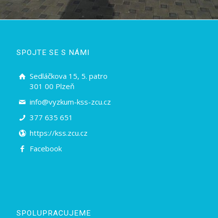
SPOJTE SE S NÁMI
Sedláčkova 15, 5. patro
301 00 Plzeň
info@vyzkum-kss-zcu.cz
377 635 651
https://kss.zcu.cz
Facebook
SPOLUPRACUJEME