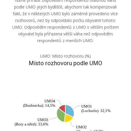
nutné přiřadit odpovědím respondentů odlišnou váhu
podle UMO jejich bydliště, abychom tak kompenzovali
fakt, že v některých UMO bylo záměrně provedeno více
rozhovorů, než by odpovídalo počtu obyvatel tohoto
UMO. Odpovědím respondentů z UMO s větším počtem
obyvatel byla přiřazena větší váha než odpovědím
respondentů z menších UMO.
UMO: Místo rozhovoru (%)
Místo rozhovoru podle UMO
UMO4
(Doubravka): 14,5%
UMO1
(Lochotín): 32,1%
UMO3
(Bory a střed): 33,6%
UMO2