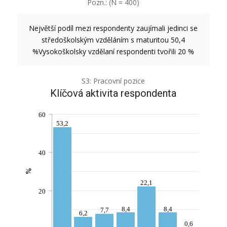
Pozn.: (N = 400)
Největší podíl mezi respondenty zaujímali jedinci se
středoškolským vzděláním s maturitou 50,4
%
Vysokoškolsky vzdělaní respondenti tvořili 20 %
S3: Pracovní pozice
Klíčová aktivita respondenta
60
53,2
40
%
22,1
20
8,4
8,4
7,7
6,2
0,6