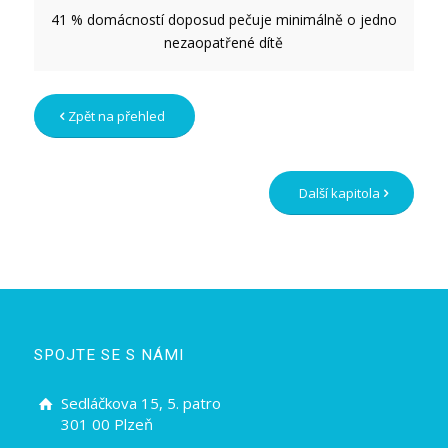
41 % domácností doposud pečuje minimálně o jedno
nezaopatřené dítě
Zpět na přehled
Další kapitola
SPOJTE SE S NÁMI
Sedláčkova 15, 5. patro
301 00 Plzeň