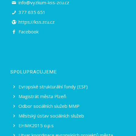
info@vyzkum-kss-zcu.cz
377 635 651
https://kss.zcu.cz
Facebook
SPOLUPRACUJEME
Evropské strukturální fondy (ESF)
Magistrát města Plzeň
Odbor sociálních služeb MMP
Městský ústav sociálních služeb
EHMK2015 o.p.s
Utvar koordinace evropských projektů města