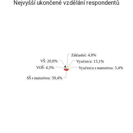
Nejvyšší ukončené vzdělání respondentů
Základní: 4,9%
VŠ: 20,0%
Vyučen/a: 15,1%
VOŠ: 4,3%
Vyučen/a s maturitou: 5,4%
SŠ s maturitou: 50,4%