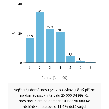
40
34
22,9
20,8
%
20
16,5
4,3
1,1
0,3
0
1
2
3
4
5
6
8
Pozn.: (N = 400)
Nejčastěji domácnosti (29,2 %) vykazují čistý příjem
na domácnost v intervalu 25 000-34 999 Kč
měsíčně
Příjem na domácnost nad 50 000 Kč
měsíčně konstatovalo 11,6 % dotázaných