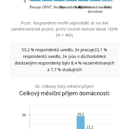
0
Pracuje
OSVČ
Studuje
Nezaměstnaný
V důchodu
Rodičovská/mateřská
Jiné
dovolená
Pozn.: Respondenti mohli odpovědět až na dvě
zaměstnanecké pozice, proto součet nemusí dávat 100%
(N = 400)
53,2 % respondentů uvedlo, že pracuje
22,1 %
respondentů uvedlo, že jsou v důchodu
Mezi
dotázanými respondenty bylo 8,4 % nezaměstnaných
a 7,7 % studujících
S6: Celkový čistý měsíční příjem
Celkový měsíční příjem domácnosti
29,2
30
22,2