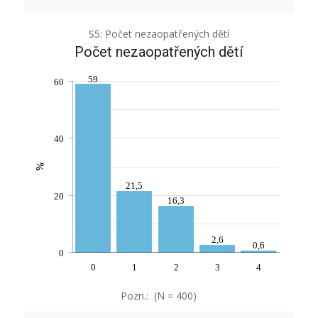
S5: Počet nezaopatřených dětí
Počet nezaopatřených dětí
59
60
40
%
21,5
20
16,3
2,6
0,6
0
0
1
2
3
4
Pozn.: (N = 400)