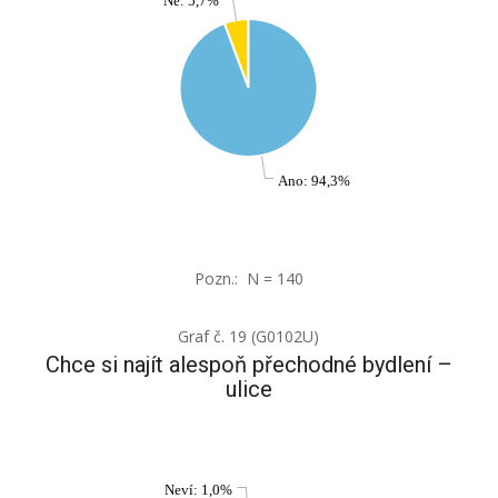
Ne: 5,7%
Ano: 94,3%
Pozn.: N = 140
Graf č. 19 (G0102U)
Chce si najít alespoň přechodné bydlení –
ulice
Neví: 1,0%