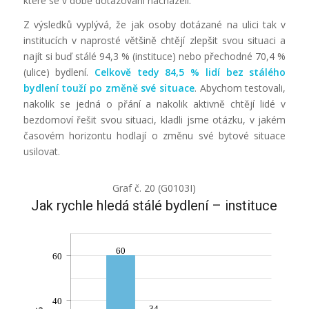
které se v době dotazování nacházeli.
Z výsledků vyplývá, že jak osoby dotázané na ulici tak v
institucích v naprosté většině chtějí zlepšit svou situaci a
najít si buď stálé 94,3 % (instituce) nebo přechodné 70,4 %
(ulice) bydlení.
Celkově tedy 84,5 % lidí bez stálého
bydlení touží po změně své situace
. Abychom testovali,
nakolik se jedná o přání a nakolik aktivně chtějí lidé v
bezdomoví řešit svou situaci, kladli jsme otázku, v jakém
časovém horizontu hodlají o změnu své bytové situace
usilovat.
Graf č. 20 (G0103I)
Jak rychle hledá stálé bydlení – instituce
60
60
40
34