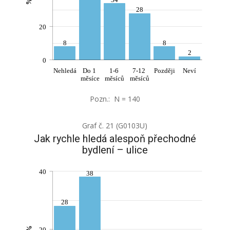
%
28
20
8
8
2
0
Nehledá
Do 1
1-6
7-12
Později
Neví
měsíce
měsíců
měsíců
Pozn.: N = 140
Graf č. 21 (G0103U)
Jak rychle hledá alespoň přechodné
bydlení – ulice
40
38
28
%
20