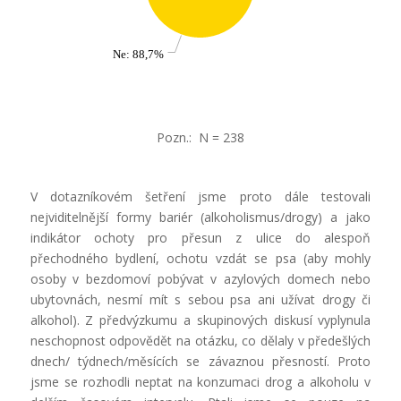
Ne: 88,7%
Pozn.: N = 238
V dotazníkovém šetření jsme proto dále testovali
nejviditelnější formy bariér (alkoholismus/drogy) a jako
indikátor ochoty pro přesun z ulice do alespoň
přechodného bydlení, ochotu vzdát se psa (aby mohly
osoby v bezdomoví pobývat v azylových domech nebo
ubytovnách, nesmí mít s sebou psa ani užívat drogy či
alkohol). Z předvýzkumu a skupinových diskusí vyplynula
neschopnost odpovědět na otázku, co dělaly v předešlých
dnech/ týdnech/měsících se závaznou přesností. Proto
jsme se rozhodli neptat na konzumaci drog a alkoholu v