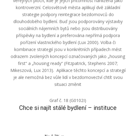
veřejných ploch, kde je jejich přítomnost nahlížena jako
kontroverzní. Celosvětově města aplikují dvě základní
strategie podpory reintegrace bezdomovců do
dlouhodobého bydlení. Buď jsou podporovány výstavby
sociálních nájemních bytů nebo jsou distribuovány
příspěvky na bydlení a preferována nepřímá podpora
pořízení vlastnického bydlení (Lux 2000). Volba či
kombinace strategií jsou v konkrétních případech měst
odrazem zvolených koncepcí označovaných jako „housing
first“ a „housing ready“ (Fitzpatrick, Stephens 2007;
Mikeszová, Lux 2013). Aplikace těchto koncepcí a strategií
je ale nemožná bez vůle lidí v bezdomovectví chtít svou
situaci změnit
Graf č. 18 (G0102I)
Chce si najít stálé bydlení – instituce