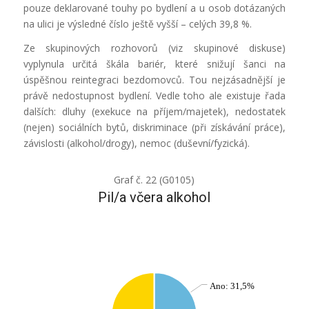
pouze deklarované touhy po bydlení a u osob dotázaných
na ulici je výsledné číslo ještě vyšší – celých 39,8 %.
Ze skupinových rozhovorů (viz skupinové diskuse)
vyplynula určitá škála bariér, které snižují šanci na
úspěšnou reintegraci bezdomovců. Tou nejzásadnější je
právě nedostupnost bydlení. Vedle toho ale existuje řada
dalších: dluhy (exekuce na příjem/majetek), nedostatek
(nejen) sociálních bytů, diskriminace (při získávání práce),
závislosti (alkohol/drogy), nemoc (duševní/fyzická).
Graf č. 22 (G0105)
Pil/a včera alkohol
Ano: 31,5%