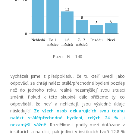
13
8
6
5
0
Nehledá
Do 1
1-6
7-12
Později
Neví
měsíce
měsíců
měsíců
Pozn.: N = 140
Vycházeli jsme z předpokladu, že ti, kteří uvedli jako
odpověď, že chtějí nalézt stálé/přechodné bydlení později
než do jednoho roku, reálně nezamýšlejí svou situaci
změnit. Pokud k této skupině dále přičteme ty, co
odpověděli, že neví a nehledají, jsou výsledné údaje
následující.
Ze všech osob deklarujících svou touhu
nalézt stálé/přechodné bydlení, celých 24 % ji
nezamýšlí vážně
. Rozdělíme-li podíly mezi dotázané v
institucích a na ulici, pak jedinci v institucích tvoří 12,8 %