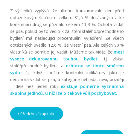
Z výsledků vyplývá, že alkohol konzumovalo den před
dotazníkovým šetřením celkem 31,5 % dotázaných a ke
konzumaci drog se přiznalo celkem 11,3 %. Ochota vzdát
se psa, pokud by to vedlo k zajištění stálého/přechodného
bydlení má následující procentuální vyjádření. Ze všech
dotázaných uvedlo 12,6 %, že vlastní psa. Ale celých 90 %
vlastníků se odmítlo jej vzdát. Můžeme tak vidět, že
mezi
vysoce deklarovanou touhou bydlet
, tj. získat
stálé/přechodné bydlení, a
ochotou se tímto směrem
vydat
(tj. když sloučíme kontrolní indikátory jako je
neochota vzdát se psa, a kategorie nehledá, neví, později
– déle než jeden rok)
existuje poměrně významná
skupina jedinců, u níž lze o takové vůli pochybovat.
Předchozí kapitola