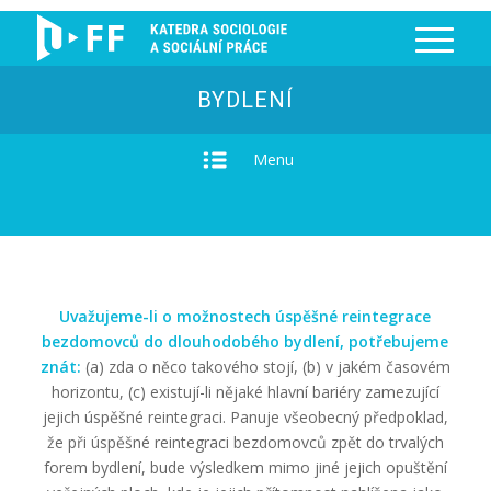
BYDLENÍ
Menu
Uvažujeme-li o možnostech úspěšné reintegrace
bezdomovců do dlouhodobého bydlení, potřebujeme
znát:
(a) zda o něco takového stojí, (b) v jakém časovém
horizontu, (c) existují-li nějaké hlavní bariéry zamezující
jejich úspěšné reintegraci. Panuje všeobecný předpoklad,
že při úspěšné reintegraci bezdomovců zpět do trvalých
forem bydlení, bude výsledkem mimo jiné jejich opuštění