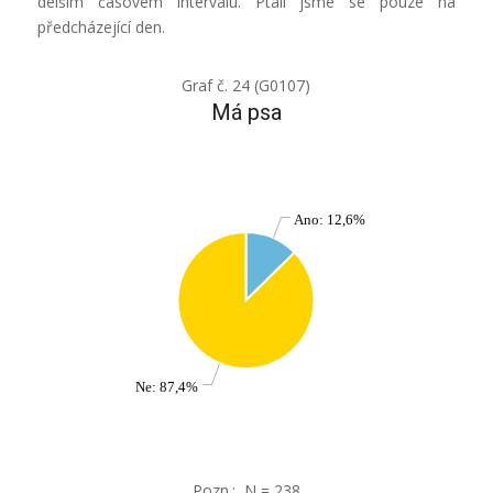
delším časovém intervalu. Ptali jsme se pouze na
předcházející den.
Graf č. 24 (G0107)
Má psa
Ano: 12,6%
Ne: 87,4%
Pozn.: N = 238