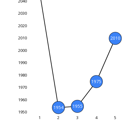
2040
2030
2020
2010
2010
1950
2000
1990
1980
1975
1970
1960
1955
1954
1950
1
2
3
4
5
L