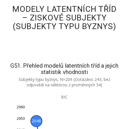
MODELY LATENTNÍCH TŘÍD
– ZISKOVÉ SUBJEKTY
(SUBJEKTY TYPU BYZNYS)
G51. Přehled modelů latentních tříd a jejich
statistik vhodnosti
Subjekty typu byznys, N=209 (Dotázáno 243, bez
odpovědí na některou z proměnných 34)
BIC
2060
1930
1940
2070
2050
2048