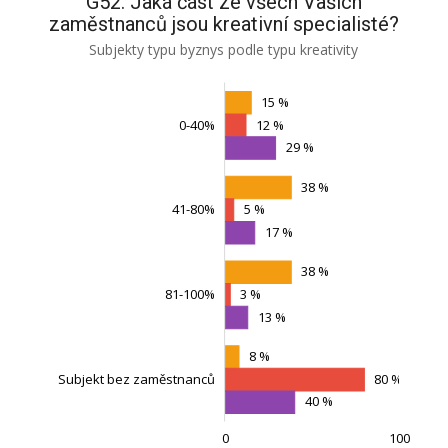
G52. Jaká část ze všech Vašich
zaměstnanců jsou kreativní specialisté?
Subjekty typu byznys podle typu kreativity
15 %
0-40%
12 %
29 %
38 %
41-80%
5 %
17 %
Subjekt bez zaměstnanců
38 %
81-100%
3 %
13 %
8 %
Subjekt bez zaměstnanců
80 %
40 %
0
100
-100
200
150
-50
L