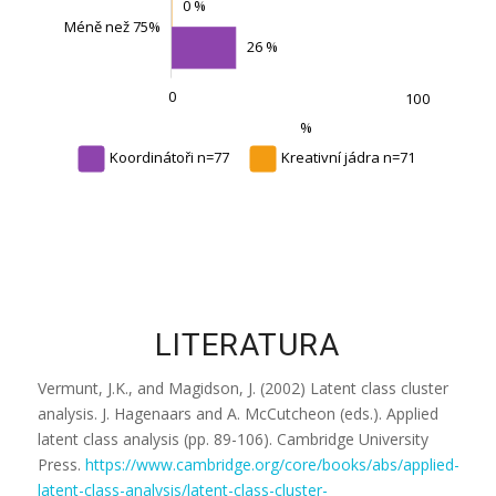
0 %
Méně než 75%
26 %
0
-100
300
200
150
-50
L
100
%
Koordinátoři n=77
Kreativní jádra n=71
LITERATURA
Vermunt, J.K., and Magidson, J. (2002) Latent class cluster
analysis. J. Hagenaars and A. McCutcheon (eds.). Applied
latent class analysis (pp. 89-106). Cambridge University
Press.
https://www.cambridge.org/core/books/abs/applied-
latent-class-analysis/latent-class-cluster-