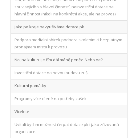
souvisejícího s hlavní činností, neinvestiční dotace na
hlavní činnost (nikoli na konkrétní akce, ale na provoz)
Jako po kraje nevyužíváme dotace pk
Podpora medialni sbirek podpora skolenim ci bezplatnym
pronajmem mista k provozu
No, na kulturu je čím dál méně peněz. Nebo ne?
Investiční dotace na novou budovu zuš.
Kulturní památky
Programy více cílené na potřeby zušek
Víceleté
Uvítali bychm možnost čerpat dotace pk i jako zřizovaná
organizace.