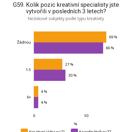
G59. Kolik pozic kreativní specialisty jste
vytvořili v posledních 3 letech?
Neziskové subjekty podle typu kreativity
69 %
Žádnou
66 %
27 %
1-5
Žádnou
30 %
4 %
6+
4 %
0
50
-100
100
150
-50
L
%
Kreativní jádra n=71
Koordinátoři n=77