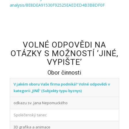
analysis/8E8DEA91530F92525EAEDED4B3B8DF0F
VOLNÉ ODPOVĚDI NA
OTÁZKY S MOŽNOSTÍ ‘JINÉ,
VYPIŠTE’
Obor činnosti
V jakém oboru Vaše firma podniká? Volné odpovědi v
kategorii ‚JINÉ‘ (Subjekty typu byznys)
odkazu sv. Jana Nepomuckého
Společenský tanec
3D grafika a animace