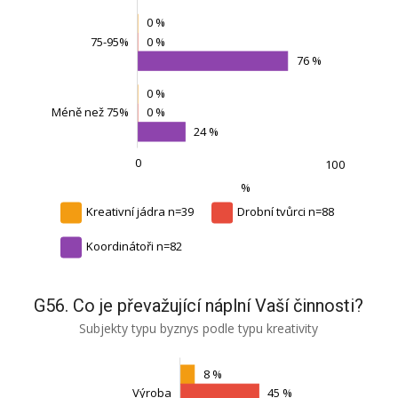
0 %
75-95%
0 %
Méně než 75%
76 %
0 %
0 %
Méně než 75%
24 %
0
-100
300
200
150
-50
L
100
%
Kreativní jádra n=39
Drobní tvůrci n=88
Koordinátoři n=82
G56. Co je převažující náplní Vaší činnosti?
Subjekty typu byznys podle typu kreativity
8 %
Výroba
45 %