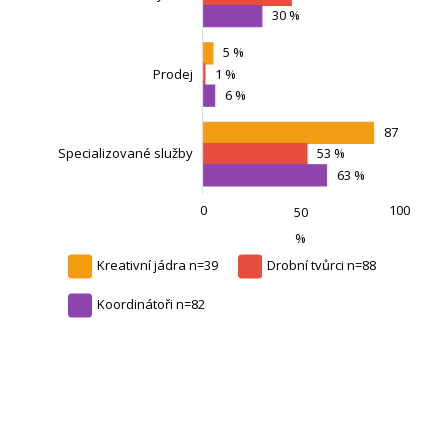
30 %
5 %
Prodej
Specializované služby
1 %
6 %
87 %
Specializované služby
53 %
63 %
0
100
-100
200
-50
50
L
%
Kreativní jádra n=39
Drobní tvůrci n=88
Koordinátoři n=82