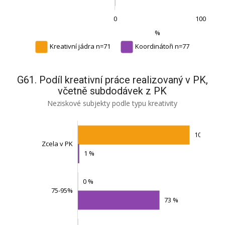
0
100
-100
200
150
-50
L
%
Kreativní jádra n=71
Koordinátoři n=77
G61. Podíl kreativní práce realizovaný v PK,
včetně subdodávek z PK
Neziskové subjekty podle typu kreativity
100 %
Zcela v PK
1 %
0 %
75-95%
Méně než 75%
73 %