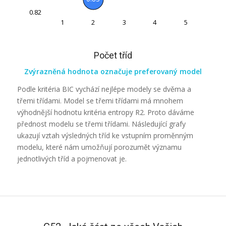
0.82
1
2
3
4
5
5
Počet tříd
Zvýrazněná hodnota označuje preferovaný model
Podle kritéria BIC vychází nejlépe modely se dvěma a
třemi třídami. Model se třemi třídami má mnohem
výhodnější hodnotu kritéria entropy
R2
. Proto dáváme
přednost modelu se třemi třídami. Následující grafy
ukazují vztah výsledných tříd ke vstupním proměnným
modelu, které nám umožňují porozumět významu
jednotlivých tříd a pojmenovat je.