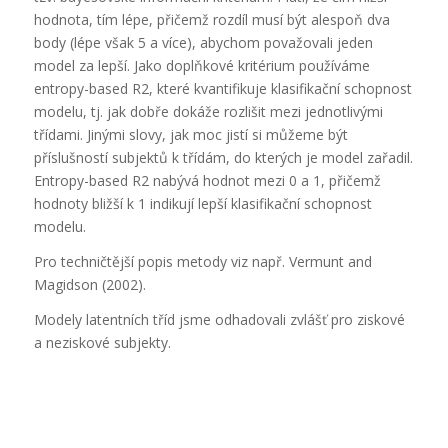
hodnota, tím lépe, přičemž rozdíl musí být alespoň dva
body (lépe však 5 a více), abychom považovali jeden
model za lepší. Jako doplňkové kritérium používáme
entropy-based
R2
, které kvantifikuje klasifikační schopnost
modelu, tj. jak dobře dokáže rozlišit mezi jednotlivými
třídami. Jinými slovy, jak moc jistí si můžeme být
příslušností subjektů k třídám, do kterých je model zařadil.
Entropy-based
R2
nabývá hodnot mezi 0 a 1, přičemž
hodnoty bližší k 1 indikují lepší klasifikační schopnost
modelu.
Pro techničtější popis metody viz např. Vermunt and
Magidson (2002).
Modely latentních tříd jsme odhadovali zvlášť pro ziskové
a neziskové subjekty.