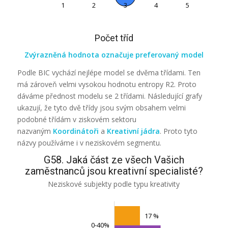
1
2
3
4
5
5
Počet tříd
Zvýrazněná hodnota označuje preferovaný model
Podle BIC vychází nejlépe model se dvěma třídami. Ten
má zároveň velmi vysokou hodnotu entropy
R2
. Proto
dáváme přednost modelu se 2 třídami. Následující grafy
ukazují, že tyto dvě třídy jsou svým obsahem velmi
podobné třídám v ziskovém sektoru
nazvaným
Koordinátoři
a
Kreativní jádra
. Proto tyto
názvy používáme i v neziskovém segmentu.
G58. Jaká část ze všech Vašich
zaměstnanců jsou kreativní specialisté?
Neziskové subjekty podle typu kreativity
17 %
0-40%