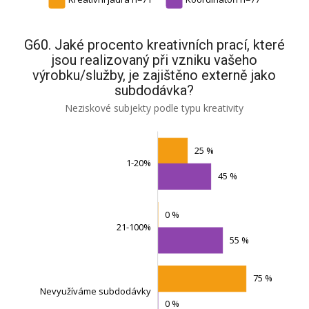
G60. Jaké procento kreativních prací, které
jsou realizovaný při vzniku vašeho
výrobku/služby, je zajištěno externě jako
subdodávka?
Neziskové subjekty podle typu kreativity
25 %
1-20%
45 %
0 %
21-100%
Nevyužíváme subdodávky
55 %
75 %
Nevyužíváme subdodávky
0 %