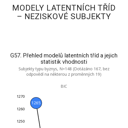
MODELY LATENTNÍCH TŘÍD
– NEZISKOVÉ SUBJEKTY
G57. Přehled modelů latentních tříd a jejich
statistik vhodnosti
Subjekty typu byznys, N=148 (Dotázáno 167, bez
odpovědí na některou z proměnných 19)
BIC
1270
1150
1160
1280
1265
1260
1250