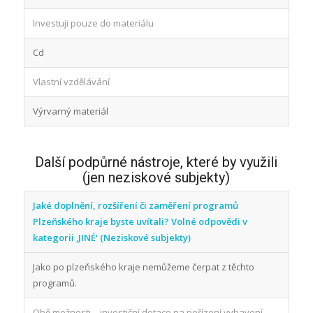
Investuji pouze do materiálu
Cd
Vlastní vzdělávání
Výrvarný materiál
Další podpůrné nástroje, které by využili
(jen neziskové subjekty)
Jaké doplnění, rozšíření či zaměření programů
Plzeňského kraje byste uvítali? Volné odpovědi v
kategorii ‚JINÉ‘ (Neziskové subjekty)
Jako po plzeňského kraje nemůžeme čerpat z těchto
programů.
Obě možnosti – investiční dotace na pořízení vybavení