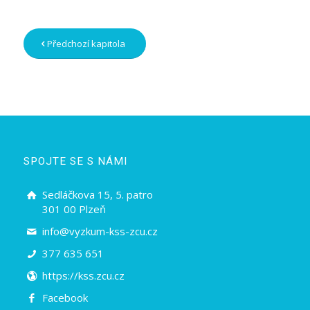
Předchozí kapitola
SPOJTE SE S NÁMI
Sedláčkova 15, 5. patro
301 00 Plzeň
info@vyzkum-kss-zcu.cz
377 635 651
https://kss.zcu.cz
Facebook