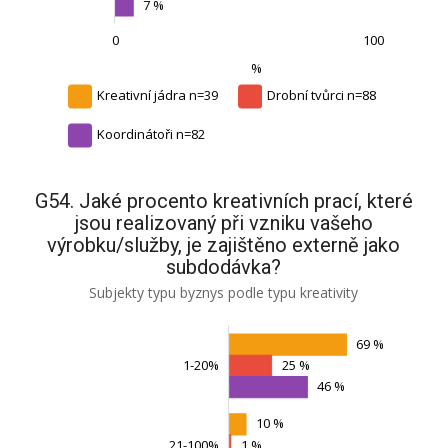
7 %
0
100
-100
300
150
200
-50
L
%
Kreativní jádra n=39
Drobní tvůrci n=88
Koordinátoři n=82
G54. Jaké procento kreativních prací, které
jsou realizovaný při vzniku vašeho
výrobku/služby, je zajištěno externě jako
subdodávka?
Subjekty typu byznys podle typu kreativity
69 %
1-20%
25 %
46 %
10 %
21-100%
Nevyužíváme subdodávky
1 %