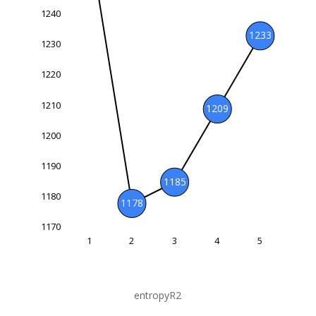
1240
1233
1230
1220
1170
1210
1209
1200
1190
1185
1180
1178
1170
1
2
3
4
5
5
entropyR2