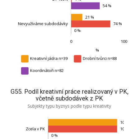
54 %
21 %
Nevyužíváme subdodávky
74 %
0 %
0
100
-100
200
150
-50
L
%
Kreativní jádra n=39
Drobní tvůrci n=88
Koordinátoři n=82
G55. Podíl kreativní práce realizovaný v PK,
včetně subdodávek z PK
Subjekty typu byznys podle typu kreativity
100 %
Zcela v PK
100 %
0 %