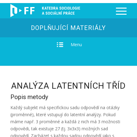
DOPLŇUJÍCÍ MATERIÁLY
Menu
ANALÝZA LATENTNÍCH TŘÍD
Popis metody
Každý subjekt má specifickou sadu odpovědí na otázky
(proměnné), které vstupují do latentní analýzy. Pokud
máme např. 3 proměnné a každá z nich má 3 možnosti
odpovědi, tak existuje 27 (tj. 3x3x3) možných sad
odpovědí. Zacházet s každou sadou odpovědí jako s