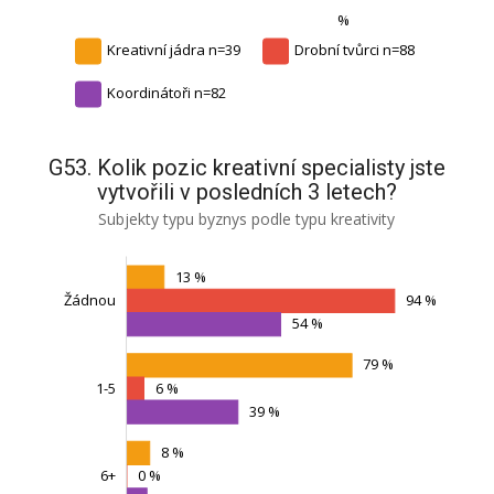
%
Kreativní jádra n=39
Drobní tvůrci n=88
Koordinátoři n=82
G53. Kolik pozic kreativní specialisty jste
vytvořili v posledních 3 letech?
Subjekty typu byznys podle typu kreativity
13 %
Žádnou
94 %
54 %
79 %
1-5
Žádnou
6 %
39 %
8 %
0 %
6+