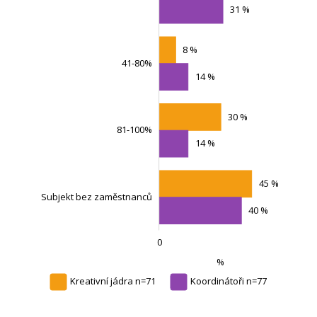
31 %
8 %
41-80%
14 %
Subjekt bez zaměstnanců
30 %
81-100%
14 %
45 %
Subjekt bez zaměstnanců
40 %
0
-100
200
100
-40
-20
80
L
%
Kreativní jádra n=71
Koordinátoři n=77