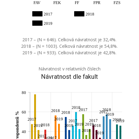
FAV
FEK
FF
FPR
FZS
2017
2018
2019
2017 – (N = 646). Celková návratnost je 32,4%.
2018 – (N = 1003). Celková návratnost je 54,8%.
2019 – (N = 933). Celková návratnost je 42,8%.
Návratnost v relativních číslech
Návratnost dle fakult
80
2018
2017
2018
2018
2017
60
2018
Počet respondentů %
2019
2019
2017
2018
2017
2017
2019
2019
2019
2018
2019
2019
2018
2018
40
2019
2017
2017
2019