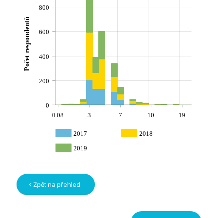
800
Počet respondentů
600
400
200
0
0.08
3
7
10
19
2017
2018
2019
Zpět na přehled