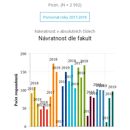
Pozn.: (N = 2 592)
Porovnat roky 2017-2019
Návratnost v absolutních číslech
Návratnost dle fakult
200
2018
2018
2019
2017
2019
2019
150
2018
Počet respondentů
2017
2018
2018
2019
2017
2018
2019
2019
2017
100
2018
2017
2019
2018
2019
2018
2017
2019
50
2017
2017
2017
0