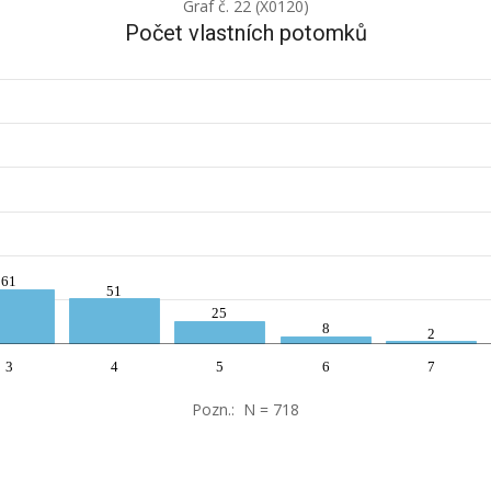
Graf č. 22 (X0120)
Počet vlastních potomků
61
51
25
8
2
3
4
5
6
7
Pozn.: N = 718