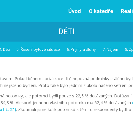
Úvod
O katedře
Real
DĚTI
4. Děti
5. Řešení bytové situace
6. Příjmy a dluhy
7. Nájem
8. Z
 stavem. Pokud během socializace dítě nepozná podmínky stálého bydle
 nejistého bydlení. Proto také bylo jedním z úkolů našeho šetření pro
 má potomky, ale potomci bydlí pouze s 22,5 % dotázaných. Dotázaní 
 je 84,3 %. Alespoň jednoho vlastního potomka má 62,4 % dotázaných
af č. 21)
. Zkoumali jsme kolik potomků s těmito respondenty bydlí a j