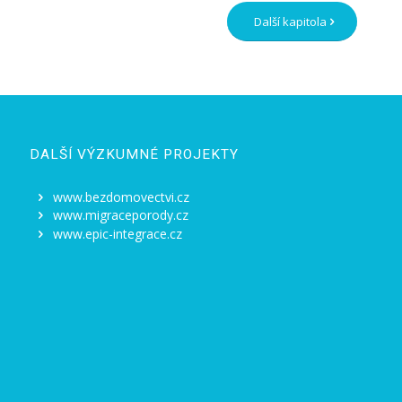
Další kapitola
DALŠÍ VÝZKUMNÉ PROJEKTY
www.bezdomovectvi.cz
www.migraceporody.cz
www.epic-integrace.cz