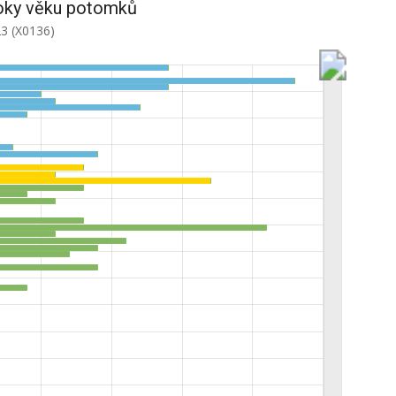
oky věku potomků
23 (X0136)