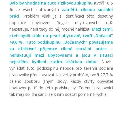
Bylo by vhodné na tuto rizikovou skupinu
(tvoří 10,5
% ze všech dotázaných)
zaměřit cílenou sociální
práci.
Problém však je s identifikací této desetiny
populace ubytoven. Registr ubytovaných totiž
neexistuje, není tedy do něj možné nahlížet.
Mezi těmi,
kteří bydlí stále na první ubytovně, tvoří „Dočasní“
49,6 %. Tuto podskupinu „Dočasných“ považujeme
za efektivní příjemce cílené sociální práce –
nefluktuují mezi ubytovnami a jsou v situaci
nejistého bydlení zatím krátkou dobu.
Navíc,
vyhledat tuto podskupinu nebude pro terénní sociální
pracovníky představovat tak velký problém, tvoří 27,7 %
celého souboru. Jinými slovy, každý čtvrtý obyvatel
ubytovny patří do této podskupiny. Terénní pracovníci
tak mají solidní šanci se k nim dostat poměrně rychle.