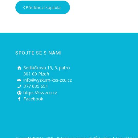
Předchozí kapitola
SPOJTE SE S NÁMI
Sedláčkova 15, 5. patro
301 00 Plzeň
info@vyzkum-kss-zcu.cz
377 635 651
https://kss.zcu.cz
Facebook