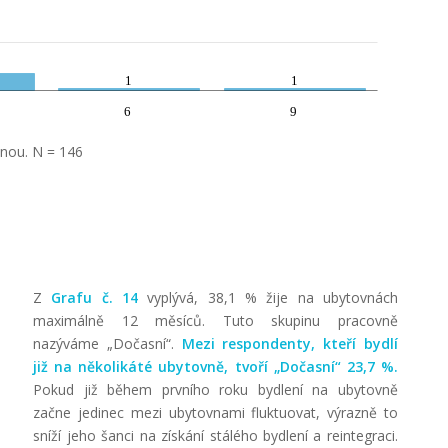
1
1
6
9
dnou. N = 146
Z
Grafu č. 14
vyplývá, 38,1 % žije na ubytovnách
maximálně 12 měsíců. Tuto skupinu pracovně
nazýváme „Dočasní“.
Mezi respondenty, kteří bydlí
již na několikáté ubytovně, tvoří „Dočasní“ 23,7 %.
Pokud již během prvního roku bydlení na ubytovně
začne jedinec mezi ubytovnami fluktuovat, výrazně to
sníží jeho šanci na získání stálého bydlení a reintegraci.