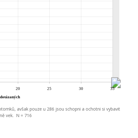
20
25
30
35
 dotázaných
tomků, avšak pouze u 286 jsou schopni a ochotni si vybavit
žně vek. N = 716