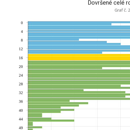
Dovršené celé r
Graf č. 
0
4
8
12
16
20
24
28
32
36
40
44
49