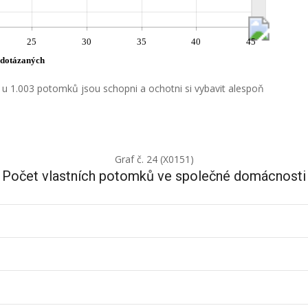
25
30
35
40
45
 dotázaných
u 1.003 potomků jsou schopni a ochotni si vybavit alespoň
Graf č. 24 (X0151)
Počet vlastních potomků ve společné domácnosti