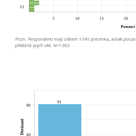
53
5
10
15
20
Potomci
Pozn.: Respondenti mají celkem 1.041 potomka, avšak pouze 
přibližně jejich věk. N=1.003
81
80
Dotázaní
40