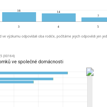
16
14
7
3
4
5
 ve výzkumu odpovídali oba rodiče, počítáme jejich odpovědi jen je
25 (X0164)
tomků ve společné domácnosti