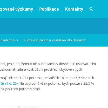
izované výzkumy
Publikace
Kontakty
působ obživy
9. Znalost, zájem a využití sociálních služeb
ní, jen s obtížemi o ně bude samo v dospělosti usilovat. Tím
zkoumat, zda a kolik dětí v prostředí ubytoven bydlí.
mají celkem 1 041 potomka, mladších 18 let je 46,5 % z nich.
(Graf č. 20)
. Na ubytovně však potomci bydlí pouze s 22,5 %
ak jsou tito potomci staří.