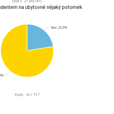
Graf č. 21 (X0141)
ondentem na ubytovně nějaký potomek
Ano: 22,5%
,5%
Pozn.: N = 717