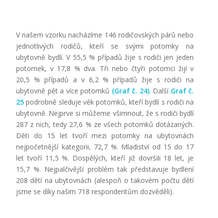
V našem vzorku nacházíme 146 rodičovských párů nebo
jednotlivých rodičů, kteří se svými potomky na
ubytovně bydlí. V 55,5 % případů žije s rodiči jen jeden
potomek, v 17,8 % dva. Tři nebo čtyři potomci žijí v
20,5 % případů a v 6,2 % případů žije s rodiči na
ubytovně pět a více potomků
(Graf č. 24)
. Další
Graf č.
25
podrobně sleduje věk potomků, kteří bydlí s rodiči na
ubytovně. Nejprve si můžeme všimnout, že s rodiči bydlí
287 z nich, tedy 27,6 % ze všech potomků dotázaných.
Děti do 15 let tvoří mezi potomky na ubytovnách
nejpočetnější kategorii, 72,7 %. Mladiství od 15 do 17
let tvoří 11,5 %. Dospělých, kteří již dovršili 18 let, je
15,7 %. Nejpalčivější problém tak představuje bydlení
208 dětí na ubytovnách (alespoň o takovém počtu dětí
jsme se díky našim 718 respondentům dozvěděli).