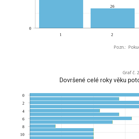
26
0
1
2
Pozn.: Pokud
Graf č. 
Dovršené celé roky věku po
0
2
4
6
8
10