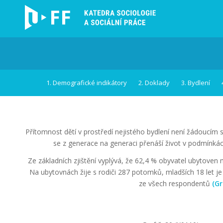
1. Demografické indikátory
2. Doklady
3. Bydlení
Přítomnost dětí v prostředí nejistého bydlení není žádoucím
se z generace na generaci přenáší život v podmínkách
Ze základních zjištění vyplývá, že 62,4 % obyvatel ubytoven
Na ubytovnách žije s rodiči 287 potomků, mladších 18 let
ze všech respondentů
(Gr