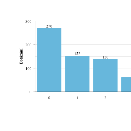
300
270
200
Dotázání
152
138
100
0
0
1
2