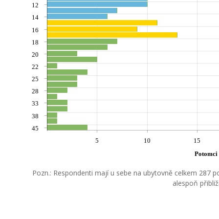
12
14
16
18
20
22
25
28
33
38
45
5
10
15
Potomci
Pozn.: Respondenti mají u sebe na ubytovně celkem 287 po
alespoň přibli