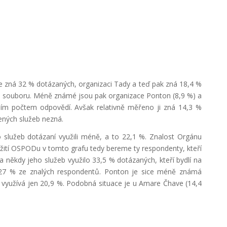
nice zná 32 % dotázaných, organizaci Tady a teď pak zná 18,4 %
o souboru. Méně známé jsou pak organizace Ponton (8,9 %) a
ím počtem odpovědí. Avšak relativně měřeno ji zná 14,3 %
ených služeb nezná.
ho služeb dotázaní využili méně, a to 22,1 %. Znalost Orgánu
užití OSPODu v tomto grafu tedy bereme ty respondenty, kteří
 někdy jeho služeb využilo 33,5 % dotázaných, kteří bydlí na
í 27 % ze znalých respondentů. Ponton je sice méně známá
ej využívá jen 20,9 %. Podobná situace je u Amare Čhave (14,4