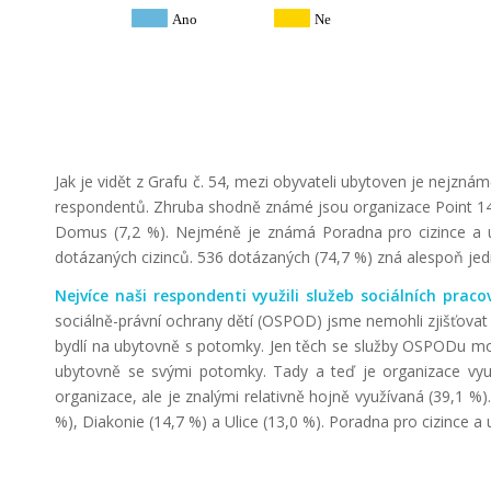
Ano
Ne
Jak je vidět z Grafu č. 54, mezi obyvateli ubytoven je nejzná
respondentů. Zhruba shodně známé jsou organizace Point 14
Domus (7,2 %). Nejméně je známá Poradna pro cizince a u
dotázaných cizinců. 536 dotázaných (74,7 %) zná alespoň jed
Nejvíce naši respondenti využili služeb sociálních pracov
sociálně-právní ochrany dětí (OSPOD) jsme nemohli zjišťovat
bydlí na ubytovně s potomky. Jen těch se služby OSPODu moho
ubytovně se svými potomky. Tady a teď je organizace vyu
organizace, ale je znalými relativně hojně využívaná (39,1 %
%), Diakonie (14,7 %) a Ulice (13,0 %). Poradna pro cizince a