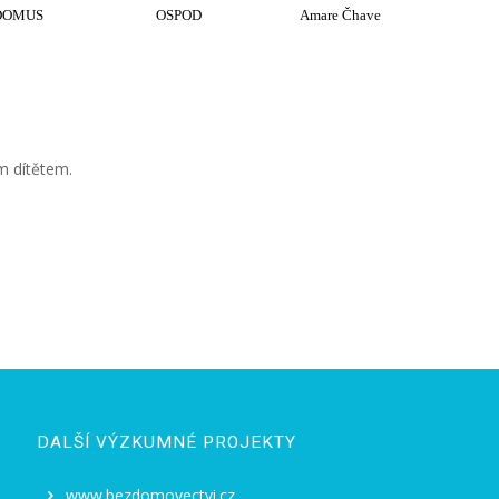
DOMUS
OSPOD
Amare Čhave
m dítětem.
DALŠÍ VÝZKUMNÉ PROJEKTY
www.bezdomovectvi.cz