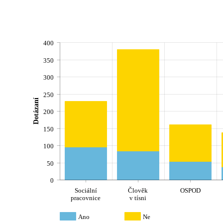
400
350
300
250
Dotázaní
200
150
100
50
0
Sociální
Člověk
OSPOD
pracovnice
v tísni
Ano
Ne