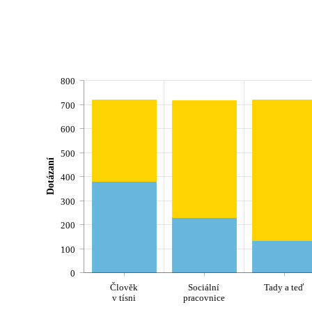
800
700
600
500
Dotázaní
400
300
200
100
0
Člověk
Sociální
Tady a teď
v tísni
pracovnice