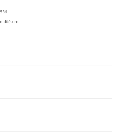
 536
m dítětem.