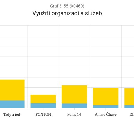
Graf č. 55 (X0460)
Využití organizací a služeb
Tady a teď
PONTON
Point 14
Amare Čhave
Di