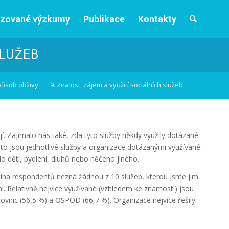
izované výzkumy
Publikace
Kontakty
SLUŽEB
působ obživy
9. Znalost, zájem a využití sociálních služeb
í. Zajímalo nás také, zda tyto služby někdy využily dotázané
sto jsou jednotlivé služby a organizace dotázanými využívané.
lo dětí, bydlení, dluhů nebo něčeho jiného.
tina respondentů nezná žádnou z 10 služeb, kterou jsme jim
sni. Relativně nejvíce využívané (vzhledem ke známosti) jsou
covnic (56,5 %) a OSPOD (66,7 %). Organizace nejvíce řešily