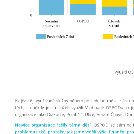
0
Sociální
OSPOD
Člověk
pracovnice
v tísni
Posledních 7 dní
Posledních 
Využití O
Nejčastěji využívané služby během posledního měsíce (listop
těch, co někdy jejich služeb využili. V případě OSPODu to 
organizace jako Diakonie, Point 14, Ulice, Amare Čhave, Dom
Nejvíce organizace řešily téma dětí.
OSPOD se sám na tom
problematické, protože, jak jsme viděli výše, finanční pr