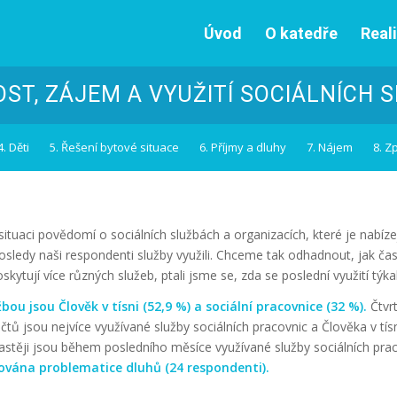
Úvod
O katedře
Real
ST, ZÁJEM A VYUŽITÍ SOCIÁLNÍCH 
4. Děti
5. Řešení bytové situace
6. Příjmy a dluhy
7. Nájem
8. Z
tuaci povědomí o sociálních službách a organizacích, které je nabízej
aposledy naši respondenti služby využili. Chceme tak odhadnout, jak ča
ytují více různých služeb, ptali jsme se, zda se poslední využití týka
ou jsou Člověk v tísni (52,9 %) a sociální pracovnice (32 %).
Čtvr
čtů jsou nejvíce využívané služby sociálních pracovnic a Člověka v tí
častěji jsou během posledního měsíce využívané služby sociálních pra
vána problematice dluhů (24 respondenti).