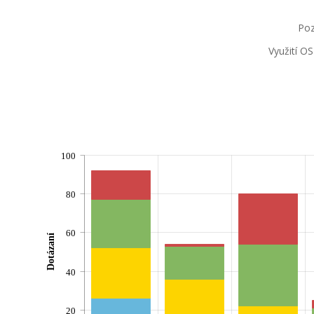
Poz
Využití O
100
80
60
Dotázaní
40
20