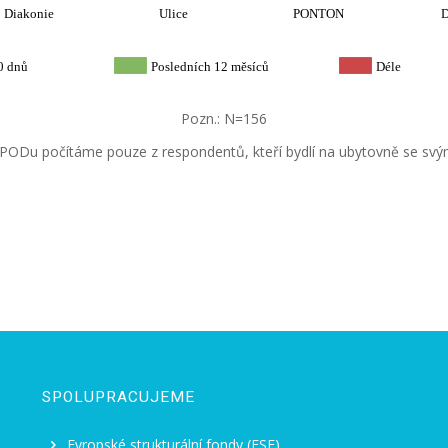
Diakonie
Ulice
PONTON
0 dnů
Posledních 12 měsíců
Déle
Pozn.: N=156
SPODu počítáme pouze z respondentů, kteří bydlí na ubytovně se svý
SPOLUPRACUJEME
Evropské strukturální fondy (ESF)