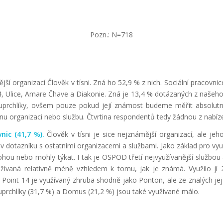
Pozn.: N=718
mější organizací Člověk v tísni. Zná ho 52,9 % z nich. Sociální pracov
, Ulice, Amare Čhave a Diakonie. Zná je 13,4 % dotázaných z našeh
prchlíky, ovšem pouze pokud její známost budeme měřit absolutn
nu organizaci nebo službu. Čtvrtina respondentů tedy žádnou z nabíz
nic (41,7 %).
Člověk v tísni je sice nejznámější organizací, ale je
 v dotazníku s ostatními organizacemi a službami. Jako základ pro vy
u nebo mohly týkat. I tak je OSPOD třetí nejvyužívanější službou a
žívaná relativně méně vzhledem k tomu, jak je známá. Využilo j
). Point 14 je využívaný zhruba shodně jako Ponton, ale ze znalých j
 uprchlíky (31,7 %) a Domus (21,2 %) jsou také využívané málo.