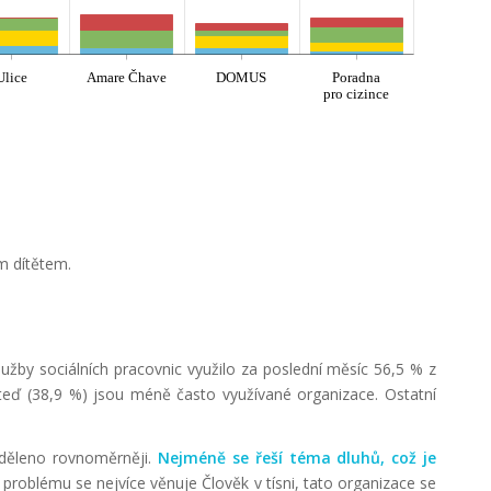
Ulice
Amare Čhave
DOMUS
Poradna
pro cizince
m dítětem.
užby sociálních pracovnic využilo za poslední měsíc 56,5 % z
 teď (38,9 %) jsou méně často využívané organizace. Ostatní
děleno rovnoměrněji.
Nejméně se řeší téma dluhů, což je
roblému se nejvíce věnuje Člověk v tísni, tato organizace se