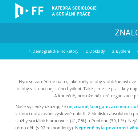
ZNALO
1. Demografické indikátory
2. Doklady
3. Bydlení
Nyní se zaměříme na to, jaké měly osoby v obtížné bytové si
osoby v situaci nejistého bydlení. Také jsme se ptali, kdy n
A konečně, protože některé organizace posk
Naše výsledky ukazují, že
nejznámější organizací nebo služb
v rámci dotazování výslovně nabídli. Z hlediska absolutních po
služby sociálních pracovnic (41,7 %) a Pontonu (39,1 %). Nej
téma dětí (s 92 respondenty).
Nejméně byla pozornost věno