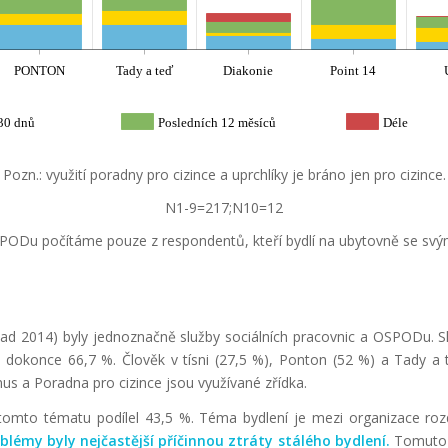
PONTON
Tady a teď
Diakonie
Point 14
30 dnů
Posledních 12 měsíců
Déle
Pozn.: využití poradny pro cizince a uprchlíky je bráno jen pro cizince.
N1-9=217;N10=12
SPODu počítáme pouze z respondentů, kteří bydlí na ubytovně se svý
ad 2014) byly jednoznačně služby sociálních pracovnic a OSPODu. Sl
je dokonce 66,7 %. Člověk v tísni (27,5 %), Ponton (52 %) a Tady a
us a Poradna pro cizince jsou využívané zřídka.
to tématu podílel 43,5 %. Téma bydlení je mezi organizace roz
oblémy byly nejčastější příčinnou ztráty stálého bydlení.
Tomuto p