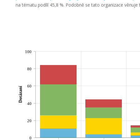
na tématu podílí 45,8 %. Podobně se tato organizace věnuje té
100
80
60
Dotázaní
40
20
0