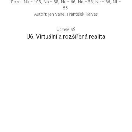
Pozn.: Na = 105, Nb = 88, Nc = 66, Nd = 56, Ne = 56, Nf =
55.
Autoři: Jan Váně, František Kalvas
Učitelé SŠ
U6. Virtuální a rozšířená realita