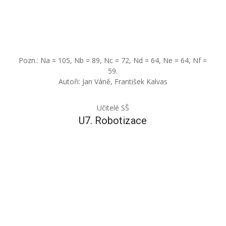
Pozn.: Na = 105, Nb = 89, Nc = 72, Nd = 64, Ne = 64, Nf =
59.
Autoři: Jan Váně, František Kalvas
Učitelé SŠ
U7. Robotizace