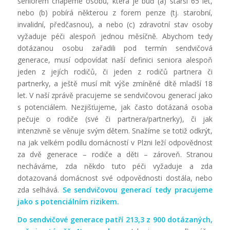
seniorem chápeme osobu, která je buď (a) starší 65 let,
nebo (b) pobírá některou z forem penze (tj. starobní,
invalidní, předčasnou), a nebo (c) zdravotní stav osoby
vyžaduje péči alespoň jednou měsíčně. Abychom tedy
dotázanou osobu zařadili pod termín sendvičová
generace, musí odpovídat naší definici seniora alespoň
jeden z jejích rodičů, či jeden z rodičů partnera či
partnerky, a ještě musí mít výše zmíněné dítě mladší 18
let. V naší zprávě pracujeme se sendvičovou generací jako
s potenciálem. Nezjišťujeme, jak často dotázaná osoba
pečuje o rodiče (své či partnera/partnerky), či jak
intenzivně se věnuje svým dětem. Snažíme se totiž odkrýt,
na jak velkém podílu domácností v Plzni leží odpovědnost
za dvě generace – rodiče a děti – zároveň. Stranou
necháváme, zda někdo tuto péči vyžaduje a zda
dotazovaná domácnost své odpovědnosti dostála, nebo
zda selhává.
Se sendvičovou generací tedy pracujeme
jako s potenciálním rizikem.
Do sendvičové generace patří 213,3 z 900 dotázaných,