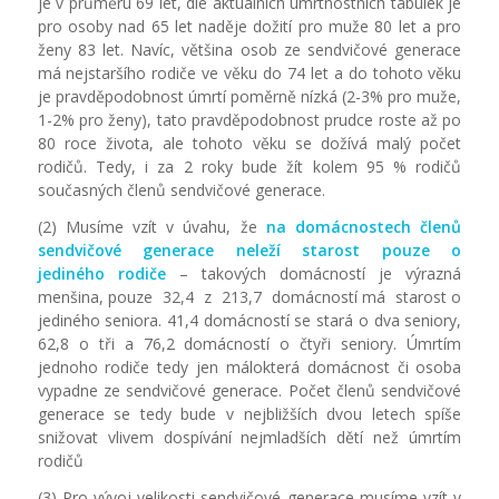
je v průměru 69 let, dle aktuálních úmrtnostních tabulek je
pro osoby nad 65 let naděje dožití pro muže 80 let a pro
ženy 83 let. Navíc, většina osob ze sendvičové generace
má nejstaršího rodiče ve věku do 74 let a do tohoto věku
je pravděpodobnost úmrtí poměrně nízká (2-3% pro muže,
1-2% pro ženy), tato pravděpodobnost prudce roste až po
80 roce života, ale tohoto věku se dožívá malý počet
rodičů. Tedy, i za 2 roky bude žít kolem 95 % rodičů
současných členů sendvičové generace.
(2) Musíme vzít v úvahu, že
na
domácnostech
členů
sendvičové generace
neleží
starost pouze
o
jediného rodiče
– takových domácností je výrazná
menšina, pouze 32,4 z 213,7 domácností má starost o
jediného seniora. 41,4 domácností se stará o dva seniory,
62,8 o tři a 76,2 domácností o čtyři seniory. Úmrtím
jednoho rodiče tedy jen málokterá domácnost či osoba
vypadne ze sendvičové generace. Počet členů sendvičové
generace se tedy bude v nejbližších dvou letech spíše
snižovat vlivem dospívání nejmladších dětí než úmrtím
rodičů
(3) Pro vývoj velikosti sendvičové generace musíme vzít v