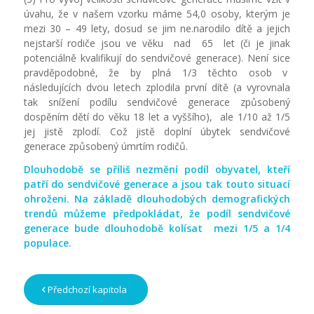
úvahu, že v našem vzorku máme 54,0 osoby, kterým je
mezi 30 – 49 lety, dosud se jim ne.narodilo dítě a jejich
nejstarší rodiče jsou ve věku nad 65 let (či je jinak
potenciálně kvalifikují do sendvičové generace). Není sice
pravděpodobné, že by plná 1/3 těchto osob v
následujících dvou letech zplodila první dítě (a vyrovnala
tak snížení podílu sendvičové generace způsobený
dospěním dětí do věku 18 let a vyššího), ale 1/10 až 1/5
jej jistě zplodí. Což jistě doplní úbytek sendvičové
generace způsobený úmrtím rodičů.
Dlouhodobě se příliš nezmění podíl obyvatel, kteří
patří do sendvičové generace a jsou tak touto situací
ohroženi. Na základě dlouhodobých demografických
trendů můžeme předpokládat, že podíl sendvičové
generace bude dlouhodobě kolísat mezi 1/5 a 1/4
populace.
Předchozí kapitola