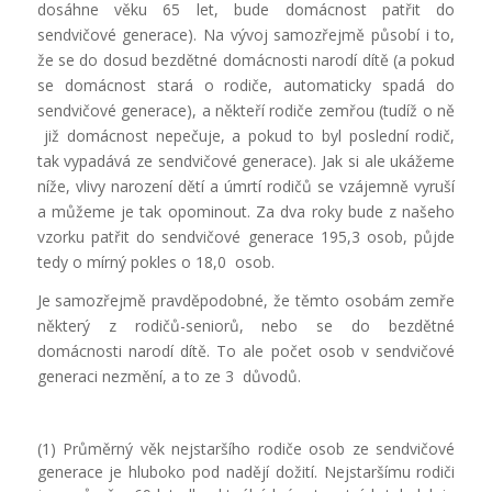
dosáhne věku 65 let, bude domácnost patřit do
sendvičové generace). Na vývoj samozřejmě působí i to,
že se do dosud bezdětné domácnosti narodí dítě (a pokud
se domácnost stará o rodiče, automaticky spadá do
sendvičové generace), a někteří rodiče zemřou (tudíž o ně
již domácnost nepečuje, a pokud to byl poslední rodič,
tak vypadává ze sendvičové generace). Jak si ale ukážeme
níže, vlivy narození dětí a úmrtí rodičů se vzájemně vyruší
a můžeme je tak opominout. Za dva roky bude z našeho
vzorku patřit do sendvičové generace 195,3 osob, půjde
tedy o mírný pokles o 18,0 osob.
Je samozřejmě pravděpodobné, že těmto osobám zemře
některý z rodičů-seniorů, nebo se do bezdětné
domácnosti narodí dítě. To ale počet osob v sendvičové
generaci nezmění, a to ze 3 důvodů.
(1) Průměrný věk nejstaršího rodiče osob ze sendvičové
generace je hluboko pod nadějí dožití. Nejstaršímu rodiči