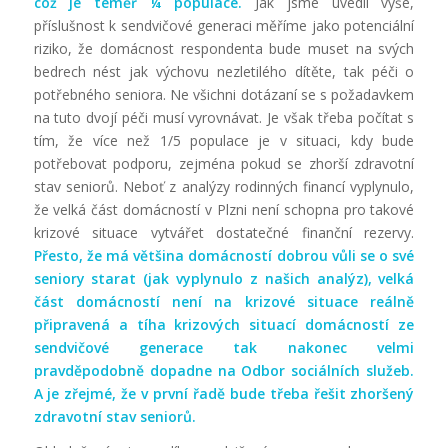
což je téměř ¼ populace.
Jak jsme uvedli výše,
příslušnost k sendvičové generaci měříme jako potenciální
riziko, že domácnost respondenta bude muset na svých
bedrech nést jak výchovu nezletilého dítěte, tak péči o
potřebného seniora. Ne všichni dotázaní se s požadavkem
na tuto dvojí péči musí vyrovnávat. Je však třeba počítat s
tím, že více než 1/5 populace je v situaci, kdy bude
potřebovat podporu, zejména pokud se zhorší zdravotní
stav seniorů. Neboť z analýzy rodinných financí vyplynulo,
že velká část domácností v Plzni není schopna pro takové
krizové situace vytvářet dostatečné finanční rezervy.
Přesto, že má většina domácností dobrou vůli se o své
seniory starat (jak vyplynulo z našich analýz), velká
část domácností není na krizové situace reálně
připravená a tíha krizových situací domácností ze
sendvičové generace tak nakonec velmi
pravděpodobně dopadne na Odbor sociálních služeb.
A je zřejmé, že v první řadě bude třeba řešit zhoršený
zdravotní stav seniorů.