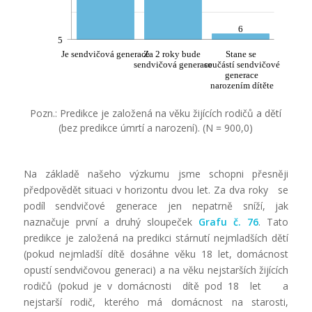
6
5
Je sendvičová generace
Za 2 roky bude
Stane se
sendvičová generace
součástí sendvičové
generace
narozením dítěte
Pozn.: Predikce je založená na věku žijících rodičů a dětí
(bez predikce úmrtí a narození). (N = 900,0)
Na základě našeho výzkumu jsme schopni přesněji
předpovědět situaci v horizontu dvou let. Za dva roky se
podíl sendvičové generace jen nepatrně sníží, jak
naznačuje první a druhý sloupeček
Grafu č. 76
. Tato
predikce je založená na predikci stárnutí nejmladších dětí
(pokud nejmladší dítě dosáhne věku 18 let, domácnost
opustí sendvičovou generaci) a na věku nejstarších žijících
rodičů (pokud je v domácnosti dítě pod 18 let a
nejstarší rodič, kterého má domácnost na starosti,