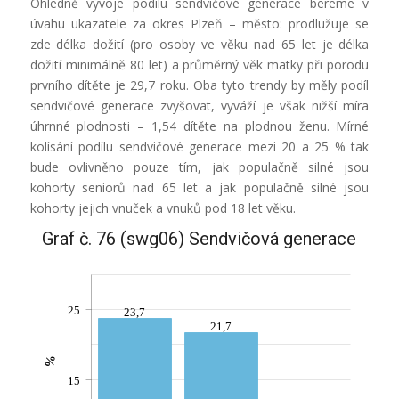
Ohledně vývoje podílu sendvičové generace bereme v
úvahu ukazatele za okres Plzeň – město: prodlužuje se
zde délka dožití (pro osoby ve věku nad 65 let je délka
dožití minimálně 80 let) a průměrný věk matky při porodu
prvního dítěte je 29,7 roku. Oba tyto trendy by měly podíl
sendvičové generace zvyšovat, vyváží je však nižší míra
úhrnné plodnosti – 1,54 dítěte na plodnou ženu. Mírné
kolísání podílu sendvičové generace mezi 20 a 25 % tak
bude ovlivněno pouze tím, jak populačně silné jsou
kohorty seniorů nad 65 let a jak populačně silné jsou
kohorty jejich vnuček a vnuků pod 18 let věku.
Graf č. 76 (swg06) Sendvičová generace
25
23,7
21,7
%
15