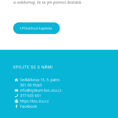
si uvědomují, že se jim pomoci dostává.
Předchozí kapitola
SPOJTE SE S NÁMI
Sedláčkova 15, 5. patro
301 00 Plzeň
info@vyzkum-kss-zcu.cz
377 635 651
https://kss.zcu.cz
Facebook