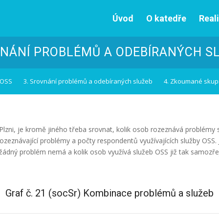
Úvod
O katedře
Real
NÁNÍ PROBLÉMŮ A ODEBÍRANÝCH S
 OSS
3. Srovnání problémů a odebíraných služeb
4. Zkoumané skup
 Plzni, je kromě jiného třeba srovnat, kolik osob rozeznává problém
zeznávající problémy a počty respondentů využívajících služby OSS. 
b žádný problém nemá a kolik osob využívá služeb OSS již tak samozřej
Graf č. 21 (socSr) Kombinace problémů a služeb