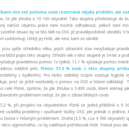
bami více než polovina osob rozeznává nějaký problém, ale zatím
me, že jde zhruba o 10 100 obyvatel. Tato skupina představuje do b
ý nárůst objemu práce není možné odhadnout, jelikož není možné
vízelné situaci by se tito lidé na OSS již pravděpodobně obrátili). V
m uvědomují, chtějí jej řešit, ale neví, kam se obrátit.
S, jsou spíše středního věku, jejich zdravotní stav nevyžaduje prav
a bližší popis této skupiny. Střední věk v této skupině je 54 let a p
ny vyžaduje pravidelnou pomoc 1x týdně, 11,1 % vyžaduje pomoc méně 
ádnou zvláštní péči.
Přesto
57,3 % osob z této skupiny artiku
problémy s bydlením). Pro tento zdánlivý rozpor existuje logické 
luje, proč se ještě neobrátily o pomoc na OSS a řešení odkládají. To
i celé Plzně, zjistíme, že jde zhruba o 5 800 osob, které vnímají ja
dravotním problémem netrpí, že jde o zdraví blízkých osob.
,2 %, při projekci na obyvatelstvo Plzně se jedná přibližně o 9 5
ánně uváděla problémy i využívané služby OSS. Jde jednak o jedince
itou života s řešeným problémem. Druhá (3,5 %, cca 4 700 obyvatel) s
o něco výjimečného, co by naléhavě potřebovali řešit. Pokud jsou al