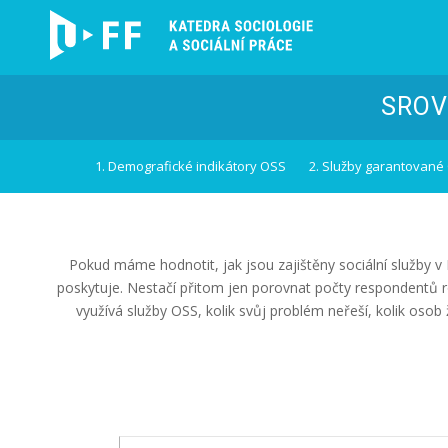
SROV
1. Demografické indikátory OSS
2. Služby garantované
Pokud máme hodnotit, jak jsou zajištěny sociální služby v
poskytuje. Nestačí přitom jen porovnat počty respondentů ro
využívá služby OSS, kolik svůj problém neřeší, kolik oso