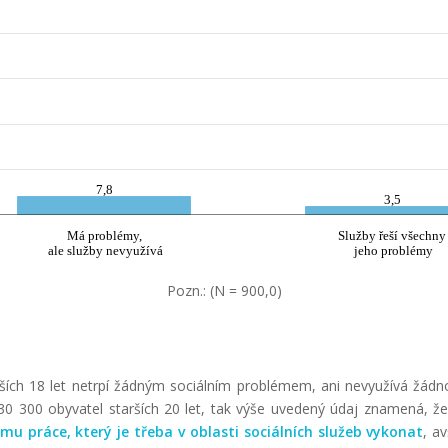
7,8
3,5
Má problémy,
Služby řeší všechny
ale služby nevyužívá
jeho problémy
Pozn.: (N = 900,0)
rších 18 let netrpí žádným sociálním problémem, ani nevyužívá žá
30 300 obyvatel starších 20 let, tak výše uvedený údaj znamená, ž
emu práce,
který
je třeba v oblasti sociálních služeb vykonat
, a