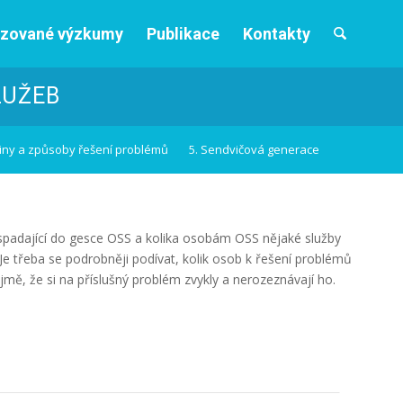
izované výzkumy
Publikace
Kontakty
LUŽEB
iny a způsoby řešení problémů
5. Sendvičová generace
y spadající do gesce OSS a kolika osobám OSS nějaké služby
Je třeba se podrobněji podívat, kolik osob k řešení problémů
mě, že si na příslušný problém zvykly a nerozeznávají ho.