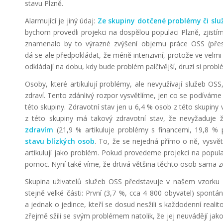
stavu Plzně.
Alarmující je jiný údaj:
Ze skupiny dotčené problémy či služ
bychom provedli projekci na dospělou populaci Plzně, zjistí
znamenalo by to výrazné zvýšení objemu práce OSS (přesn
dá se ale předpokládat, že méně intenzivní, protože ve velmi s
odkládají na dobu, kdy bude problém palčivější, druzí si problé
Osoby, které artikulují problémy, ale nevyužívají služeb OS
zdraví. Tento zdánlivý rozpor vysvětlíme, jen co se podíváme n
této skupiny. Zdravotní stav jen u 6,4 % osob z této skupi
z této skupiny má takový zdravotní stav, že nevyžaduje ž
zdravím
(21,9 % artikuluje problémy s financemi, 19,8 % 
stavu
blízkých osob
. To, že se nejedná přímo o ně, vysvět
artikulují jako problém. Pokud provedeme projekci na populac
pomoc. Nyní také víme, že drtivá většina těchto osob sama z
Skupina uživatelů služeb OSS představuje v našem vzorku 7
stejně velké části: První (3,7 %, cca 4 800 obyvatel) spont
a jednak o jedince, kteří se dosud nesžili s každodenní real
zřejmě sžili se svým problémem natolik, že jej neuvádějí jak