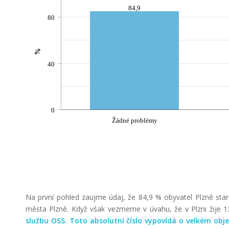
84,9
80
%
40
0
Žádné problémy
Na první pohled zaujme údaj, že 84,9 % obyvatel Plzně sta
města Plzně. Když však vezmeme v úvahu, že v Plzni žije 1
službu OSS. Toto absolutní číslo vypovídá o velkém obj