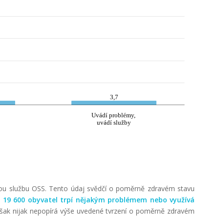
3,7
Uvádí problémy,
uvádí služby
dnou službu OSS. Tento údaj svědčí o poměrně zdravém stavu
e
19
600 obyvatel trpí nějakým problémem nebo využívá
však nijak nepopírá výše uvedené tvrzení o poměrně zdravém