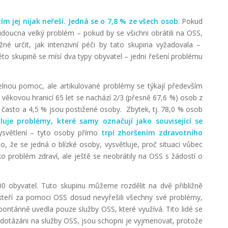
 jej nijak neřeší. Jedná se o 7,8 % ze všech osob
. Pokud
udoucna velký problém – pokud by se všichni obrátili na OSS,
 určit, jak intenzivní péči by tato skupina vyžadovala –
 této skupině se mísí dva typy obyvatel – jedni řešení problému
idelnou pomoc, ale artikulované problémy se týkají především
od věkovou hranicí 65 let se nachází 2/3 (přesně 67,6 %) osob z
často a 4,5 % jsou postižené osoby. Zbytek, tj. 78,0 % osob
luje problémy, které samy označují jako související se
vysvětlení – tyto osoby přímo
trpí
zhoršením
zdravotního
, že se jedná o blízké osoby, vysvětluje, proč situaci vůbec
ko problém zdraví, ale ještě se neobrátily na OSS s žádostí o
00 obyvatel. Tuto skupinu můžeme rozdělit na dvě přibližně
, kteří za pomoci OSS dosud nevyřešili všechny své problémy,
pontánně uvedla pouze služby OSS, které využívá. Tito lidé se
e dotázáni na služby OSS, jsou schopni je vyjmenovat, protože