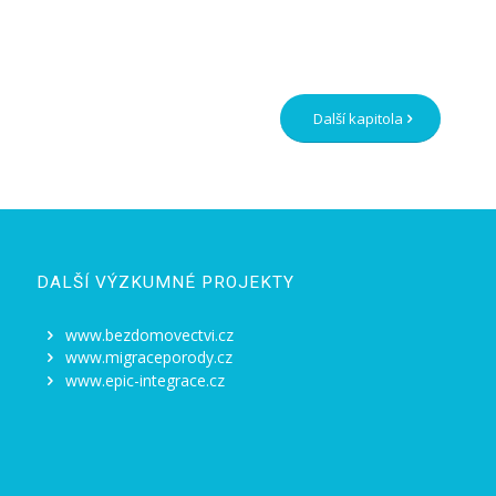
Další kapitola
DALŠÍ VÝZKUMNÉ PROJEKTY
www.bezdomovectvi.cz
www.migraceporody.cz
www.epic-integrace.cz