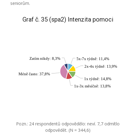
seniorům.
Graf č. 35 (spa2) Intenzita pomoci
Zatím nikdy: 8,3%
5x-7x týdně: 11,4%
2x-4x týdně: 13,9%
Méně často: 37,8%
1x týdně: 14,8%
1x-3x měsíčně: 13,8%
Pozn.: 24 respondentů odpovědělo: neví. 7,7 odmítlo
odpovědět. (N = 344,6)