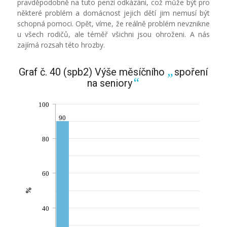
pravděpodobně na tuto penzi odkázáni, což může být pro
některé problém a domácnost jejich dětí jim nemusí být
schopná pomoci. Opět, víme, že reálně problém nevznikne
u všech rodičů, ale téměř všichni jsou ohroženi. A nás
zajímá rozsah této hrozby.
„
Graf č. 40 (spb2) Výše měsíčního
spoření
“
na seniory
100
90
80
60
%
40