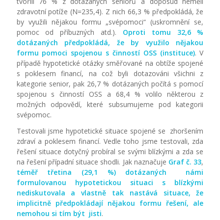
tvořili 76 % z dotázaných seniorů a doposud neměli
zdravotní potíže (N=235,4). Z nich 66,3 % předpokládá, že
by využili nějakou formu „svépomoci“ (uskromnění se,
pomoc od příbuzných atd.).
Oproti
tomu
32,6
%
dotázaných předpokládá, že by využilo nějakou
formu pomoci spojenou s činností OSS (instituce)
. V
případě hypotetické otázky směřované na obtíže spojené
s poklesem financí, na což byli dotazováni všichni z
kategorie senior, pak 26,7 % dotázaných počítá s pomocí
spojenou s činností OSS a 68,4 % volilo některou z
možných odpovědí, které subsumujeme pod kategorii
svépomoc.
Testovali jsme hypotetické situace spojené se zhoršením
zdraví a poklesem financí. Vedle toho jsme testovali, zda
řešení situace dotyčný probíral se svými blízkými a zda se
na řešení případní situace shodli. Jak naznačuje
Graf č. 33
,
téměř
třetina
(29,1 %) dotázaných námi
formulovanou hypotetickou situaci s blízkými
nediskutovala a vlastně tak nastává situace, že
implicitně předpokládají nějakou formu řešení, ale
nemohou si tím být jisti
.