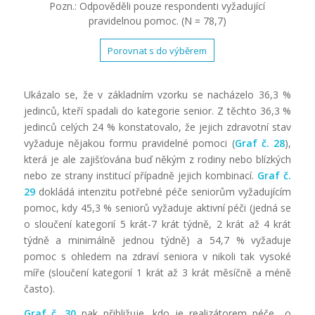
Pozn.: Odpověděli pouze respondenti vyžadující
pravidelnou pomoc. (N = 78,7)
Porovnat s do výběrem
Ukázalo se, že v základním vzorku se nacházelo 36,3 %
jedinců, kteří spadali do kategorie senior. Z těchto 36,3 %
jedinců celých 24 % konstatovalo, že jejich zdravotní stav
vyžaduje nějakou formu pravidelné pomoci (
Graf č. 28
),
která je ale zajišťována buď někým z rodiny nebo blízkých
nebo ze strany institucí případně jejich kombinací.
Graf č.
29
dokládá intenzitu potřebné péče seniorům vyžadujícím
pomoc, kdy 45,3 % seniorů vyžaduje aktivní péči (jedná se
o sloučení kategorií 5 krát-7 krát týdně, 2 krát až 4 krát
týdně a minimálně jednou týdně) a 54,7 % vyžaduje
pomoc s ohledem na zdraví seniora v nikoli tak vysoké
míře (sloučení kategorií 1 krát až 3 krát měsíčně a méně
často).
Graf č. 30
pak přibližuje, kdo je realizátorem péče o