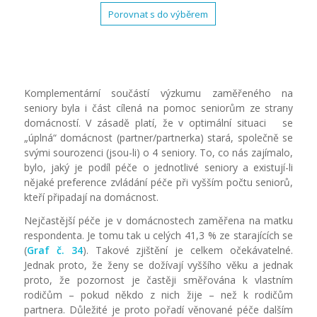
Porovnat s do výběrem
Komplementární součástí výzkumu zaměřeného na
seniory byla i část cílená na pomoc seniorům ze strany
domácností. V zásadě platí, že v optimální situaci se
„úplná“ domácnost (partner/partnerka) stará, společně se
svými sourozenci (jsou-li) o 4 seniory. To, co nás zajímalo,
bylo, jaký je podíl péče o jednotlivé seniory a existují-li
nějaké preference zvládání péče při vyšším počtu seniorů,
kteří připadají na domácnost.
Nejčastější péče je v domácnostech zaměřena na matku
respondenta. Je tomu tak u celých 41,3 % ze starajících se
(
Graf č. 34
). Takové zjištění je celkem očekávatelné.
Jednak proto, že ženy se dožívají vyššího věku a jednak
proto, že pozornost je častěji směřována k vlastním
rodičům – pokud někdo z nich žije – než k rodičům
partnera. Důležité je proto pořadí věnované péče dalším