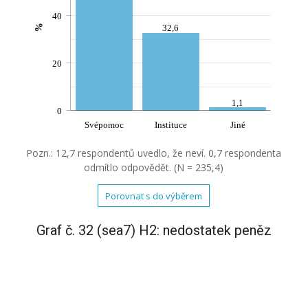
40
%
32,6
20
1,1
0
Svépomoc
Instituce
Jiné
Pozn.: 12,7 respondentů uvedlo, že neví. 0,7 respondenta
odmítlo odpovědět. (N = 235,4)
Porovnat s do výběrem
Graf č. 32 (sea7) H2: nedostatek peněz