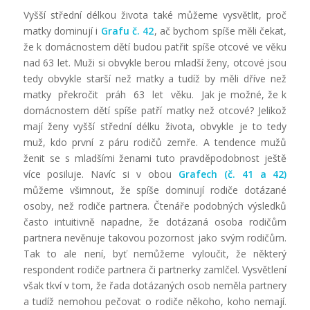
Vyšší střední délkou života také můžeme vysvětlit, proč
matky dominují i
Grafu č. 42
, ač bychom spíše měli čekat,
že k domácnostem dětí budou patřit spíše otcové ve věku
nad 63 let. Muži si obvykle berou mladší ženy, otcové jsou
tedy obvykle starší než matky a tudíž by měli dříve než
matky překročit práh 63 let věku. Jak je možné, že k
domácnostem dětí spíše patří matky než otcové? Jelikož
mají ženy vyšší střední délku života, obvykle je to tedy
muž, kdo první z páru rodičů zemře. A tendence mužů
ženit se s mladšími ženami tuto pravděpodobnost ještě
více posiluje. Navíc si v obou
Grafech (č. 41 a 42)
můžeme všimnout, že spíše dominují rodiče dotázané
osoby, než rodiče partnera. Čtenáře podobných výsledků
často intuitivně napadne, že dotázaná osoba rodičům
partnera nevěnuje takovou pozornost jako svým rodičům.
Tak to ale není, byť nemůžeme vyloučit, že některý
respondent rodiče partnera či partnerky zamlčel. Vysvětlení
však tkví v tom, že řada dotázaných osob neměla partnery
a tudíž nemohou pečovat o rodiče někoho, koho nemají.