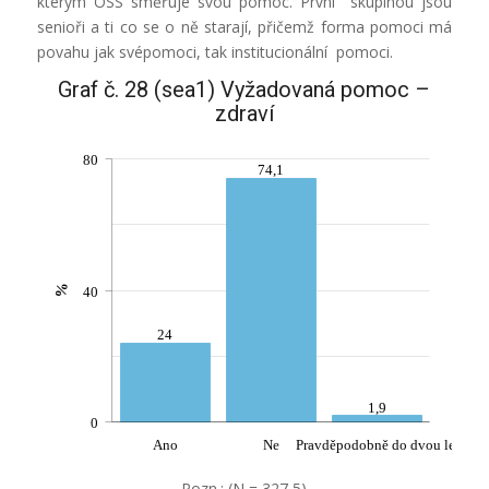
kterým OSS směřuje svou pomoc. První skupinou jsou
senioři a ti co se o ně starají, přičemž forma pomoci má
povahu jak svépomoci, tak institucionální pomoci.
Graf č. 28 (sea1) Vyžadovaná pomoc –
zdraví
80
74,1
%
40
24
1,9
0
Ano
Ne
Pravděpodobně do dvou let
Pozn.: (N = 327,5)