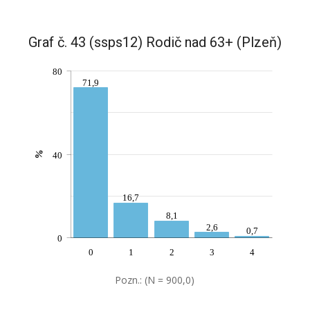
Graf č. 43 (ssps12) Rodič nad 63+ (Plzeň)
80
71,9
%
40
16,7
8,1
2,6
0,7
0
0
1
2
3
4
Pozn.: (N = 900,0)