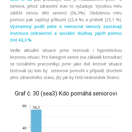
seniora, jehož zdravotní stav to vyžaduje. Vysokou míru
zátěže nesou děti seniorů (56,3%). Obdobnou míru
pomoci pak zajišťují příbuzní (22,4 %) a přátelé (23,1 %).
Významný
podíl péče
o nemocné seniory zastávají
instituce (zdravotní a sociální služba), jejich pomoc
činí 43,3 %
.
Vedle aktuální situace jsme testovali i hypotetickou
krizovou situaci. Pro kategorii senior (na základě konzultací
se sociálními pracovníky) jsme jako dvě krizové situace
testovali (a) kdo by seniorovi pomohl v případě zhoršení
jeho zdravotního stavu, (b) jak by řešil nedostatek financí.
Graf č. 30 (sea3) Kdo pomáhá seniorovi
60
56,3
40