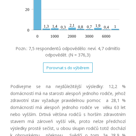
20
2,1
1,9
1,3
1,4
1
0,8
0,7
0,3
0,4
0
0
1000
2000
3000
6000
Pozn.: 7,5 respondentů odpovědělo: neví. 4,7 odmítlo
odpovědět. (N = 376,3)
Porovnat s do výběrem
Podívejme se na nejdůležitější výsledky: 12,2 %
domácností má na starosti alespoň jednoho rodiče, jehož
zdravotní stav vyžaduje pravidelnou pomoc a 28,1 %
domácností má alespoň jednoho rodiče ve věku 63 let
nebo vyšším. Drtivá většina rodičů s horším zdravotním
stavem má zároveň vyšší věk, proto nelze předchozí
výsledky prostě sečíst, u obou skupin rodičů totiž dochází
k obrovskému překryvu. Svědčí o tom, že 28,9 %