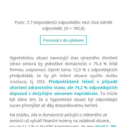
Pozn.: 7,7 respondentů odpovědělo: neví. Dva odmítli
odpovědět. (N = 180,8)
Porovnat s do výběrem
Hypotetickou situaci navozující stav výrazného zhoršení
zdraví seniora by jednotlivé domácnosti v 79,4 % řešili
formou
svépomoci
. Oproti tomu 12,9 % z odpovídajících
předpokládá, že by při řešení situace využilo službu
instituce
, tj. OSS.
Předpokládané řešení v případě
zhoršení zdravotního stavu, ale 74,2 % odpovídajících
doposud s dotyčným seniorem neprobíralo
. To může
být dáno tím, že o hypotetické situaci byl odpovídající
nucen přemýšlet až díky dotazníkovému šetření.
Na otázku, zda si domácnost pečující o některého ze
seniorů už vytváří finanční rezervy na zvládnutí situace,
pouze 11,2 % (z N=376) konstatovalo, že ano (
Graf č. 39
).