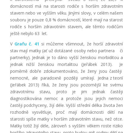
domácností má na starosti rodiče s horším zdravotním
stavem nebo ve vyšším věku. Jinými slovy, v celém našem
souboru je pouze 0,8 % domácností, které mají na starost
rodiče s horším zdravotním stavem, ale těmto rodičům
ještě nebylo 63 let.
V
Grafu č. 41
si můžeme všimnout, že horší zdravotní
stav mají matky (ať už dotázané osoby nebo partnera či
partnerky). Jednak je to dáno vyšší ženskou morbiditou a
jednak nižší ženskou mortalitou (Jeřábek 2013). Je
poměrně dobře zdokumentováno, že ženy jsou častěji
nemocné, ale paradoxně později umírají. Jedna z teorií
(Jeřábek 2013) říká, že ženy jsou pozornější ke svému
zdravotnímu stavu, proto je jim jednak častěji
diagnostikována nemoc a protože jsou jejich nemoci
častěji podchyceny, žijí déle. Vyšší střední délka života žen
rozhodně vysvětluje, proč mají domácnosti dětí na
starosti spíše matky v horším zdravotním stavu, než otce.
Matky totiž žijí déle, zároveň s vyšším věkem roste riziko
horšího zdravotního stavu, proto budou mít rodiny dětí na