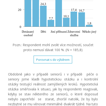
24,3
20
17,4
16,7
10,1
7,7
1,8
0
Dotázaný
Děti
Jiní příbuzní
Zdravotní
Někdo jiný
osobně
služba
Pozn.: Respondent mohl zvolit více možností, součet
proto nemusí dávat 100 %. (N = 185,8)
Porovnat s do výběrem
Obdobně jako v případě seniorů i v případě péče o
seniory jsme kladli hypotetickou otázku a i kontrolní
otázky testující reálnost zamýšlených kroků. Hypotetická
otázka směřovala k situaci, jak by respondenti reagovali,
kdyby se stav některého ze seniorů, o které doposud
nebylo zapotřebí se starat, zhoršil natolik, že by bylo
nezbytné se mu věnovat minimálně dvakrát týdně. Na tuto