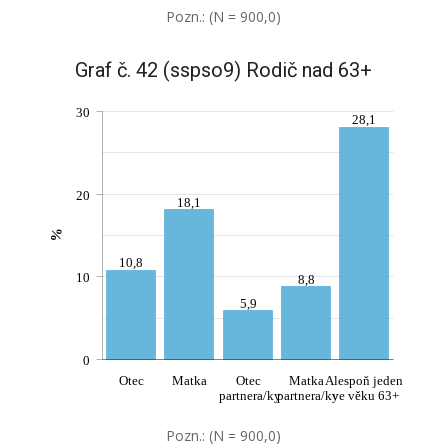
Pozn.: (N = 900,0)
Graf č. 42 (sspso9) Rodič nad 63+
30
28,1
20
18,1
%
10,8
10
8,8
5,9
0
Otec
Matka
Otec
Matka
Alespoň jeden
partnera/ky
partnera/ky
ve věku 63+
Pozn.: (N = 900,0)