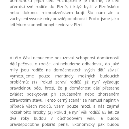
domácnosti jejich dětí. Pochopitelně je možné, že děti
přemístí své rodiče do Plzně, i když bydlí v Plzeňském
nebo dokonce mimoplzeňském kraji. Šlo nám ale o
zachycení vysoké míry pravděpodobnosti. Proto jsme jako
kritérium stanovili pobyt seniora v Plzni.
V této části nebudeme posuzovat schopnost domácností
dětí pečovat o rodiče, ani nebudeme odhadovat, do jaké
míry jsou rodiče na domácnostech svých dětí závislí.
Vymezujeme pouze mantinely možných budoucích
problémů: (1) Pokud zdraví rodičů již nyní vyžaduje
pravidelnou péči, hrozí, že ji domácnost dětí přestane
zvládat poskytovat při současném nebo zhoršeném
zdravotním stavu. Tento černý scénář se nemusí naplnit v
případě všech rodičů, všem pouze hrozí, a nás zajímá
rozsah této hrozby. (2) Pokud je nyní věk rodičů 63 let, za
dva roky budou v důchodovém věku a budou
pravděpodobně pobírat penzi. Ekonomicky pak budou