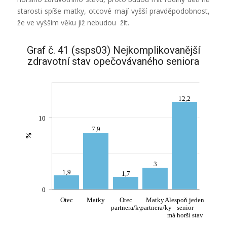
starosti spíše matky, otcové mají vyšší pravděpodobnost,
že ve vyšším věku již nebudou žít.
Graf č. 41 (ssps03) Nejkomplikovanější
zdravotní stav opečovávaného seniora
12,2
10
7,9
%
3
1,9
1,7
0
Otec
Matky
Otec
Matky
Alespoň jeden
partnera/ky
partnera/ky
senior
má horší stav