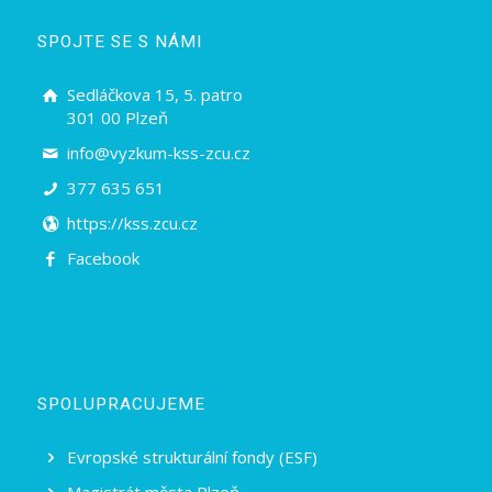
SPOJTE SE S NÁMI
Sedláčkova 15, 5. patro
301 00 Plzeň
info@vyzkum-kss-zcu.cz
377 635 651
https://kss.zcu.cz
Facebook
SPOLUPRACUJEME
Evropské strukturální fondy (ESF)