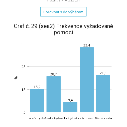
Porovnat s do výběrem
Graf č. 29 (sea2) Frekvence vyžadované
pomoci
35
33,4
25
21,3
20,7
%
15,2
15
9,4
5
5x-7x týdně
2x-4x týdně
1x týdně
1x-3x měsíčně
Méně často