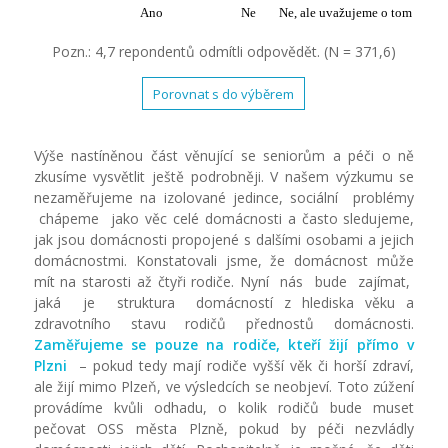
Ano
Ne
Ne, ale uvažujeme o tom
Pozn.: 4,7 repondentů odmítli odpovědět. (N = 371,6)
Porovnat s do výběrem
Výše nastíněnou část věnující se seniorům a péči o ně
zkusíme vysvětlit ještě podrobněji. V našem výzkumu se
nezaměřujeme na izolované jedince, sociální problémy
chápeme jako věc celé domácnosti a často sledujeme,
jak jsou domácnosti propojené s dalšími osobami a jejich
domácnostmi. Konstatovali jsme, že domácnost může
mít na starosti až čtyři rodiče. Nyní nás bude zajímat,
jaká je struktura domácností z hlediska věku a
zdravotního stavu rodičů přednostů domácnosti.
Zaměřujeme
se
pouze
na
rodiče, kteří žijí přímo
v
Plzni
– pokud tedy mají rodiče vyšší věk či horší zdraví,
ale žijí mimo Plzeň, ve výsledcích se neobjeví. Toto zúžení
provádíme kvůli odhadu, o kolik rodičů bude muset
pečovat OSS města Plzně, pokud by péči nezvládly