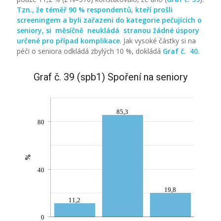
Tzn., že
téměř
90
% respondentů, kteří prošli
screeningem a byli zařazeni do kategorie pečujících o
seniory, si měsíčně neukládá stranou žádné úspory
určené pro případ komplikace
. Jak vysoké částky si na
péči o seniora odkládá zbylých 10 %, dokládá
Graf č. 40.
Graf č. 39 (spb1) Spoření na seniory
85,3
80
%
40
19,8
11,2
0