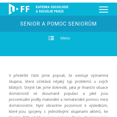
SENIOR A POMOC SENIORŮM
Menu
V předešlé části jsme popsali, že existuje významná
skupina, která očekává nějaký typ problémů u svých
blízkých. Stejně tak jsme dokreslili, jaká je finanční situace
domácností ve zkoumané populaci a jaké jsou
procentuální podíly materiální a nemateriální pomoci mezi
domácnostmi. Nyní obracíme pozornost k výsledkům,
které jsou spojeny s jednotlivými skupinami aktérů, ke