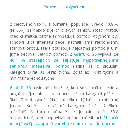
Porovnat s do výběrem
Z celkového vzorku zkoumané populace uvedlo 40,8 %
(N=367), že někdo z jejich blízkých seniorů (otec, matka,
otec či matka partnera) vyžaduje pomoc. Abychom byli
schopni určit intenzitu péče, nechali jsme respondenty
stanovit osobu, která potřebuje nejčastěji pomoc a u ní
jsme sledovali četnost pomoci. Z
Grafu č. 35
vyplývá, že
40,1 % starajících se zajišťuje nejpotřebnějšímu
seniorovi intenzivní pomoc
(jedná se o sloučení
kategorií 5krát až 7krát týdně, 2krát až 4krát týdně a
minimálně jednou týdně).
Graf č. 36
následně přibližuje, kdo se v péči o seniora
angažuje (jednalo se o sloučení všech kategorií péče tj.
5krát-7 krát týdně, 2krát až 4krát týdně a minimálně
jednou týdně a to včetně kategorie 1krát až 3krát
měsíčně). V tomto případě se jednalo o N=185,8
respondentů, kteří odpovídali definované situaci.
Při
péči
o nejčastěji zaopatřovaného seniora na domácnost